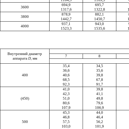
694,9
695,7
3600
1317,6
1322,8
878,9
882,1
3800
1442,7
1450,7
937,1
943,0
4000
1523,3
1535,6
Внутренний диаметр
7
8
аппарата
D
, мм
35,4
34,5
36,6
35,6
400
40,6
39,8
68,5
67,8
92,3
91,7
41,0
39,8
42,3
41,1
(450)
51,0
49,8
80,6
79,6
107,9
106,9
45,3
44,0
46,8
46,4
500
57,5
56,2
103,0
101,9