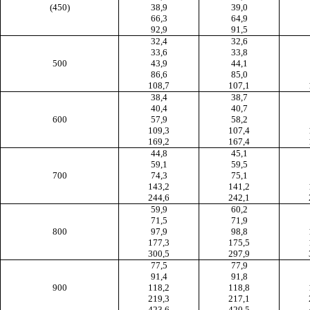
(450)
38,9
39,0
66,3
64,9
92,9
91,5
32,4
32,6
33,6
33,8
500
43,9
44,1
86,6
85,0
108,7
107,1
38,4
38,7
40,4
40,7
600
57,9
58,2
109,3
107,4
169,2
167,4
44,8
45,1
59,1
59,5
700
74,3
75,1
143,2
141,2
244,6
242,1
59,9
60,2
71,5
71,9
800
97,9
98,8
177,3
175,5
300,5
297,9
77,5
77,9
91,4
91,8
900
118,2
118,8
219,3
217,1
423,6
420,5