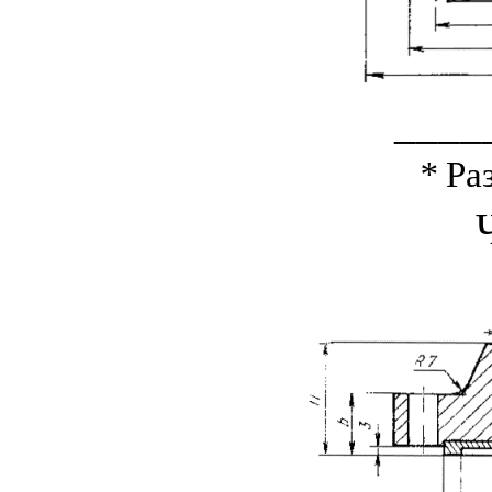
____
*
Ра