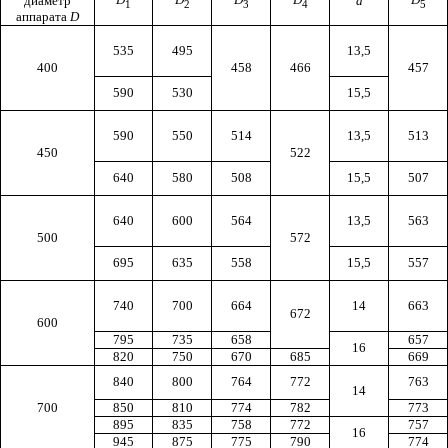
диаметр
а
1
2
3
4
5
аппарата
D
535
495
13,5
400
458
466
457
590
530
15,5
590
550
514
13,5
513
450
522
640
580
508
15,5
507
640
600
564
13,5
563
500
572
695
635
558
15,5
557
740
700
664
14
663
672
600
795
735
658
657
16
820
750
670
685
669
840
800
764
772
763
14
700
850
810
774
782
773
895
835
758
772
757
16
945
875
775
790
774