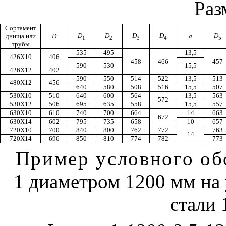
Раз
Сортамент
D
D
D
D
D
днища или
D
а
1
2
3
4
5
трубы
535
495
13,5
426Х10
406
458
466
457
590
530
15,5
426Х12
402
590
550
514
522
13,5
513
480Х12
456
640
580
508
516
15,5
507
530Х10
510
640
600
564
13,5
563
572
530Х12
506
695
635
558
15,5
557
630Х10
610
740
700
664
14
663
672
630Х14
602
795
735
658
10
657
720Х10
700
840
800
762
772
763
14
720
X
14
696
850
810
774
782
773
Пример условного об
1 диаметром 1200 мм на 
стали