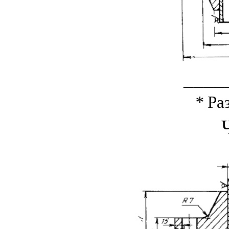
____
*
Ра