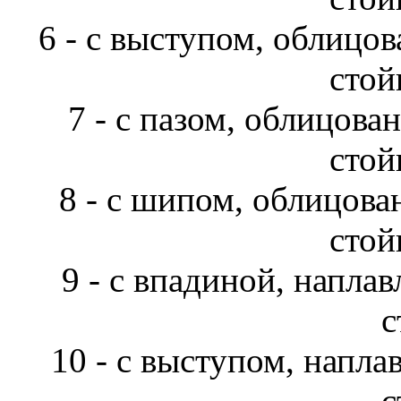
6 - с выступом, облицо
стой
7 - с пазом, облицова
стой
8 - с шипом, облицова
стой
9 - с впадиной, напла
с
10 - с выступом, напл
с