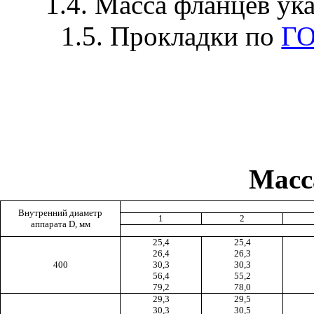
1.4. Масса фланцев ук
1.5. Прокладки по
ГО
Масс
Внутренний диаметр
1
2
аппарата D, мм
25,4
25,4
26,4
26,3
400
30,3
30,3
56,4
55,2
79,2
78,0
29,3
29,5
30,3
30,5