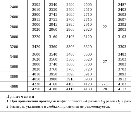
2595
2540
2490
2505
2487
2400
2610
2550
2496
2510
2493
2800
2745
2695
2710
2692
2600
2815
2755
2700
2715
2697
3000
2945
2895
2910
2392
2800
22
3020
2960
2906
2920
2903
3000
3220
3160
3106
3120
3103
3200
3420
3360
3306
3320
3303
3600
3540
3486
3500
3483
3400
3620
3560
3506
3520
3503
27
3800
3740
3686
3700
3083
3600
3820
3760
3706
3720
3703
4010
3950
3896
3910
3893
3800
4050
3980
3916
3930
3913
4220
4160
4106
4120
27,5
4103
4000
4250
4180
4116
4130
28
4113
Примечания
:
1. При применении прокладки из фторопласта - 4 размер
D
равен
D
и раз
3
5
2. Размеры, указанные в скобках, применять не рекомендуется.