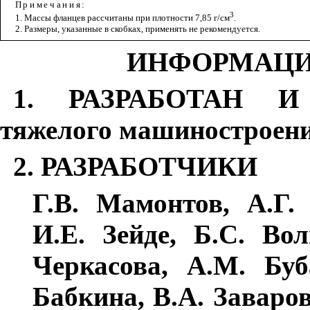
Примечания
:
3
1. Массы фланцев рассчитаны при плотности 7,85 г/см
.
2. Размеры, указанные в скобках, применять не рекомендуется.
ИНФОРМАЦИ
1. РАЗРАБОТАН И 
тяжелого машиностроен
2. РАЗРАБОТЧИКИ
Г.В. Мамонтов, А.Г.
И.Е. Зейде, Б.С. Во
Черкасова, А.М. Буб
Бабкина, В.А. Заваров