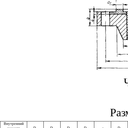
Раз
Внутренний
D
D
D
D
D