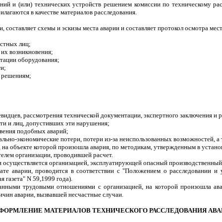
ний и (или) технических устройств решением комиссии по техническому ра
лагаются в качестве материалов расследования.
 составляет схемы и эскизы места аварии и составляет протокол осмотра мест
стных лиц;
 их возникновения;
атации оборудования;
и;
м решениям;
евидцев, рассмотрения технической документации, экспертного заключения и р
и и лиц, допустивших эти нарушения;
вения подобных аварий;
ально-экономические потери, потери из-за неиспользованных возможностей, 
, на объекте которой произошла авария, по методикам, утвержденным в устано
елем организации, проводившей расчет.
и осуществляется организацией, эксплуатирующей опасный производственный 
тате аварии, проводится в соответствии с "Положением о расследовании и
 газета" N 59,1999 года).
анными трудовыми отношениями с организацией, на которой произошла ав
ичин аварии, вызвавшей несчастные случаи.
ОФОРМЛЕНИЕ МАТЕРИАЛОВ ТЕХНИЧЕСКОГО РАССЛЕДОВАНИЯ АВ