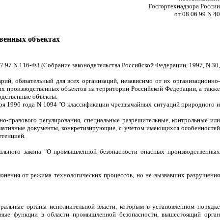
Госгортехнадзора России
от 08.06.99 N 40
твенных объектах
.97 N 116-ФЗ (Собрание законодательства Российской Федерации, 1997, N 30,
рий, обязательный для всех организаций, независимо от их организационно-
х производственных объектов на территории Российской Федерации, а такж
одственные объекты.
ря 1996 года N 1094 "О классификации чрезвычайных ситуаций природного и
но-правового регулирования, специальные разрешительные, контрольные или
рмативные документы, конкретизирующие, с учетом имеющихся особенностей
етенцией.
ального закона "О промышленной безопасности опасных производственных
лонения от режима технологических процессов, но не вызвавших разрушения
еральные органы исполнительной власти, которым в установленном порядке
орные функции в области промышленной безопасности, вышестоящий орган