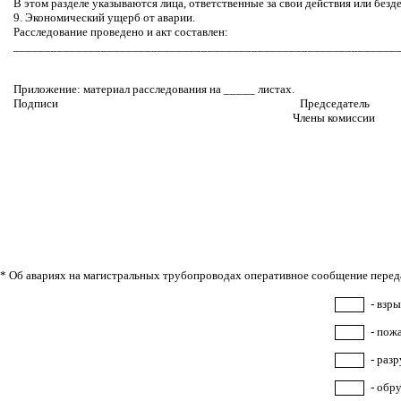
В этом разделе указываются лица, ответственные за свои действия или без
9. Экономический ущерб от аварии.
Расследование проведено и акт составлен:
_____________________________________________________________
Приложение: материал расследования на _____ листах.
Подписи
Председатель
Члены комиссии
* Об авариях на магистральных трубопроводах оперативное сообщение передае
- взры
- пож
- раз
- обр