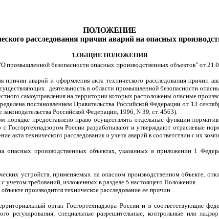
ПОЛОЖЕНИЕ
ческого расследования причин аварий на опасных производс
1.ОБЩИЕ ПОЛОЖЕНИЯ
"О промышленной безопасности опасных производственных объектов" от 21.07
я причин аварий и оформления акта технического расследования причин ава
 осуществляющих
деятельность в области промышленной безопасности опасны
местного самоуправления на территории которых расположены опасные произв
ределена постановлением Правительства Российской Федерации от 13 сентяб
законодательства Российской Федерации, 1996, N 39, ст. 4563).
ом порядке предоставлено право осуществлять отдельные функции норматив
ю с Госгортехнадзором России разрабатывают и утверждают отраслевые но
ие акта технического расследования и учета аварий в соответствии с их комп
на опасных производственных объектах, указанных в приложении 1 Федер
ческих устройств, применяемых на опасном производственном объекте, отк
 с учетом требований, изложенных в разделе 5 настоящего Положения.
 объекте производится техническое расследование ее причин.
территориальный орган Госгортехнадзора России и в соответствующие фед
вого регулирования, специальные разрешительные, контрольные или надз