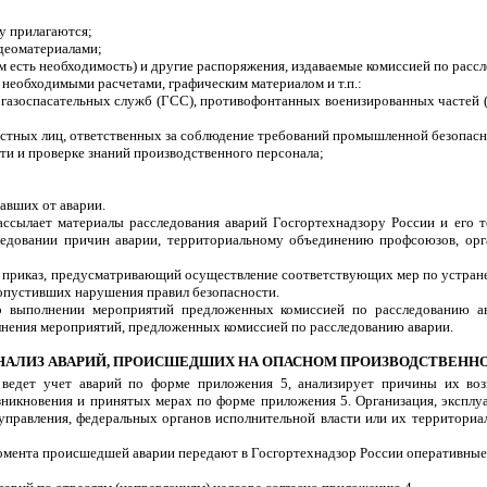
му прилагаются;
идеоматериалами;
ом есть необходимость) и другие распоряжения, издаваемые комиссией по расс
с необходимыми расчетами, графическим материалом и т.п.:
газоспасательных служб (ГСС), противофонтанных военизированных частей (
ностных лиц, ответственных за соблюдение требований промышленной безопасн
ти и проверке знаний производственного персонала;
давших от аварии.
рассылает материалы расследования аварий Госгортехнадзору России и его
сследовании причин аварии, территориальному объединению профсоюзов, о
ает приказ, предусматривающий осуществление соответствующих мер по устра
допустивших нарушения правил безопасности.
о выполнении мероприятий предложенных комиссией по расследованию ава
олнения мероприятий, предложенных комиссией по расследованию аварии.
 АНАЛИЗ АВАРИЙ, ПРОИСШЕДШИХ НА ОПАСНОМ ПРОИЗВОДСТВЕНН
 ведет учет аварий по форме приложения 5, анализирует причины их воз
зникновения и принятых мерах по форме приложения 5. Организация, экспл
оуправления, федеральных органов исполнительной власти или их территори
момента происшедшей аварии передают в Госгортехнадзор России оперативные