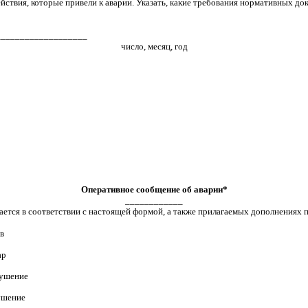
действия, которые привели к аварии. Указать, какие требования нормативных 
___________________
число, месяц, год
Оперативное сообщение об аварии*
____________
тся в соответствии с настоящей формой, а также прилагаемых дополнениях по
в
ар
рушение
ушение