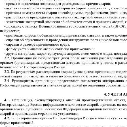
- приказ о назначении комиссии для расследования причин аварии;
- акт технического расследования аварии по форме приложения 1, к которо
- протокол осмотра места аварии с необходимыми графическими, фото- и в
- распоряжение председателя о назначении экспертной комиссии (если в эт
- заключение экспертной комиссии об обстоятельствах и причинах аварий, 
- докладную записку Военизированных горноспасательных частей (ВГСЧ), 
ней участие;
- протоколы опроса и объяснения лиц, причастных к аварии, а также долж
- справки об обученности и проведении инструктажа по технике безопаснос
- справки о размере причиненного вреда;
- форму учета и анализа аварий согласно приложению 3;
- другие материалы, характеризующие аварию, в том числе о лицах, постра
3.2. Организация не позднее трех дней после окончания расследования 
органам (организациям), представители которых принимали участие в ра
безопасность" Госгортехнадзора России.
3.3. По результатам расследования аварии руководитель организации изд
эксплуатации производства, а также по привлечению к ответственности лиц, 
3.4. Руководитель организации представляет письменную информацию 
Информация представляется в течение десяти дней по окончании сроков вып
4. УЧЕТ И
4.1. Организация, эксплуатирующая опасный производственный объект,
Госгортехнадзора России информацию о количестве аварий, причинах их во
органов власти субъектов Российской Федерации или органов местного сам
аварий и принимаемых мерах по их устранению.
4.2. Территориальные органы Госгортехнадзора России в течение суток с 
форме приложения 2.