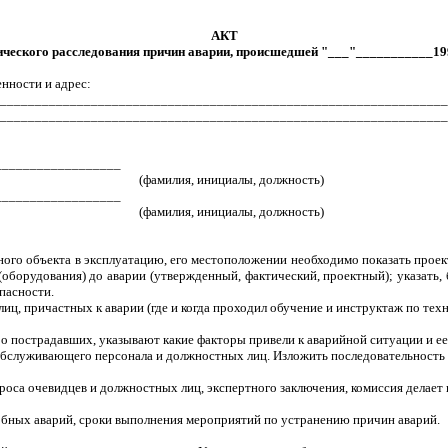
АКТ
ического расследования причин аварии, происшедшей "___"___________199
енности и адрес:
________________________________________________________________
________________________________________________________________
__________________
(фамилия, инициалы, должность)
__________________
(фамилия, инициалы, должность)
ного объекта в эксплуатацию, его местоположении необходимо показать проек
оборудования) до аварии (утвержденный, фактический, проектный); указать, б
пасности.
ц, причастных к аварии (где и когда проходил обучение и инструктаж по тех
 о пострадавших, указывают какие факторы привели к аварийной ситуации и ее
 обслуживающего персонала и должностных лиц. Изложить последовательность
роса очевидцев и должностных лиц, экспертного заключения, комиссия делает
бных аварий, сроки выполнения мероприятий по устранению причин аварий.