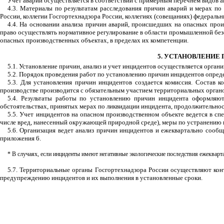
Учет аварий осуществляется в соответствии с примерным перечнем видов а
4.3. Материалы по результатам расследования причин аварий и мерах по
России, коллегии Госгортехнадзора России, коллегиях (совещаниях) федераль
4.4. На основании анализа причин аварий, происшедших на опасных прои
право осуществлять нормативное регулирование в области промышленной безо
опасных производственных объектах, в пределах их компетенции.
5. УСТАНОВЛЕНИЕ
5.1. Установление причин, анализ и учет инцидентов осуществляется орга
5.2. Порядок проведения работ по установлению причин инцидентов опред
5.3. Для установления причин инцидентов создается комиссия. Состав 
производстве производится с обязательным участием территориальных органо
5.4. Результаты работы по установлению причин инцидента оформляю
обстоятельствах, принятых мерах по ликвидации инцидента, продолжительнос
5.5. Учет инцидентов на опасном производственном объекте ведется в сп
числе вред, нанесенный окружающей природной среде), меры по устранению 
5.6. Организация ведет анализ причин инцидентов и ежеквартально сооб
приложения 6.
* В случаях, если инциденты имеют негативные экологические последствия ежекварт
5.7. Территориальные органы Госгортехнадзора России осуществляют кон
предупреждению инцидентов и их выполнения в установленные сроки.