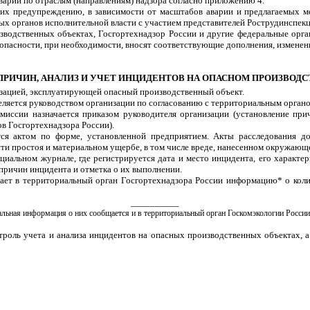
варий по отраслям (направлениям) надзора согласно приложению 4.
 их предупреждению, в зависимости от масштабов аварии и предлагаемых м
ных органов исполнительной власти с участием представителей Рострудинспекц
зводственных объектах, Госгортехнадзор России и другие федеральные орга
пасности, при необходимости, вносят соответствующие дополнения, изменени
 ПРИЧИН, АНАЛИЗ И УЧЕТ ИНЦИДЕНТОВ НА ОПАСНОМ ПРОИЗВОД
низацией, эксплуатирующей опасный производственный объект.
еляется руководством организации по согласованию с территориальным органо
комиссии назначается приказом руководителя организации (установление п
в Госгортехнадзора России).
тся актом по форме, установленной предприятием. Акты расследования 
ти простоя и материальном ущербе, в том числе вреде, нанесенном окружающ
ециальном журнале, где регистрируется дата и место инцидента, его характ
причин инцидента и отметка о их выполнении.
щает в территориальный орган Госгортехнадзора России информацию* о кол
__________
альная информация о них сообщается и в территориальный орган Госкомэкологии России
троль учета и анализа инцидентов на опасных производственных объектах, 