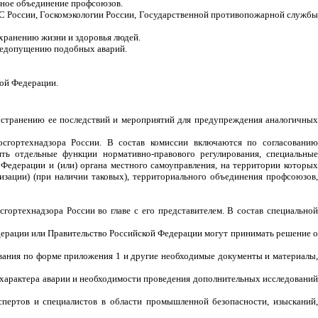
ьное объединение профсоюзов.
С России, Госкомэкологии России, Государственной противопожарной службы
сохранению жизни и здоровья людей.
 недопущению подобных аварий.
кой Федерации.
о устранению ее последствий и мероприятий для предупреждения аналогичных
Госгортехнадзора России. В состав комиссии включаются по согласованию
ть отдельные функции нормативно-правового регулирования, специальные
Федерации и (или) органа местного самоуправления, на территории которых
изации) (при наличии таковых), территориального объединения профсоюзов,
гортехнадзора России во главе с его представителем. В состав специальной
дерации или Правительство Российской Федерации могут принимать решение о
дования по форме приложения 1 и другие необходимые документы и материалы,
 характера аварии и необходимости проведения дополнительных исследований
спертов и специалистов в области промышленной безопасности, изысканий,