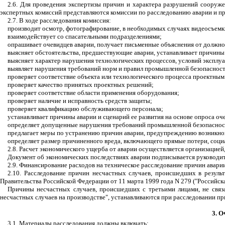
2.6. Для проведения экспертизы причин и характера разрушений сооруже
экспертных комиссий представляются комиссии по расследованию аварии и при
2.7. В ходе расследования комиссия:
производит осмотр, фотографирование, в необходимых случаях видеосъемки,
взаимодействует со спасательными подразделениями;
опрашивает очевидцев аварии, получает письменные объяснения от должно
выясняет обстоятельства, предшествующие аварии, устанавливает причины
выясняет характер нарушения технологических процессов, условий эксплу
выявляет нарушения требований норм и правил промышленной безопасност
проверяет соответствие объекта или технологического процесса проектны
проверяет качество принятых проектных решений;
проверяет соответствие области применения оборудования;
проверяет наличие и исправность средств защиты;
проверяет квалификацию обслуживающего персонала;
устанавливает причины аварии и сценарий ее развития на основе опроса оч
определяет допущенные нарушения требований промышленной безопасност
предлагает меры по устранению причин аварии, предупреждению возникно
определяет размер причиненного вреда, включающего прямые потери, соци
2.8. Расчет экономического ущерба от аварии осуществляется организацией
Документ об экономических последствиях аварии подписывается руководит
2.9. Финансирование расходов на техническое расследование причин авари
2.10. Расследование причин несчастных случаев, происшедших в резуль
Правительства Российской Федерации от 11 марта 1999 года N 279 ("Российская
Причины несчастных случаев, происшедших с третьими лицами, не связ
несчастных случаев на производстве", устанавливаются при расследовании пр
3. 
3.1. Материалы расследования должны включать: