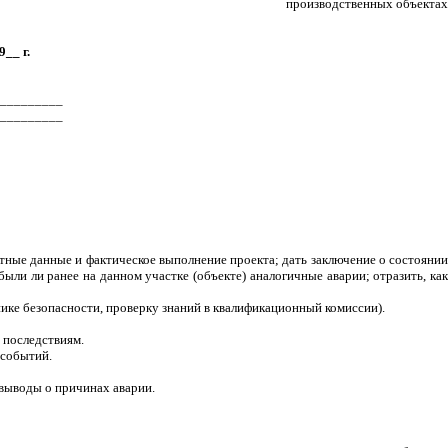
производственных объектах
__ г.
_________
_________
тные данные и фактическое выполнение проекта; дать заключение о состоянии
ыли ли ранее на данном участке (объекте) аналогичные аварии; отразить, как
нике безопасности, проверку знаний в квалификационный комиссии).
 последствиям.
 событий.
 выводы о причинах аварии.