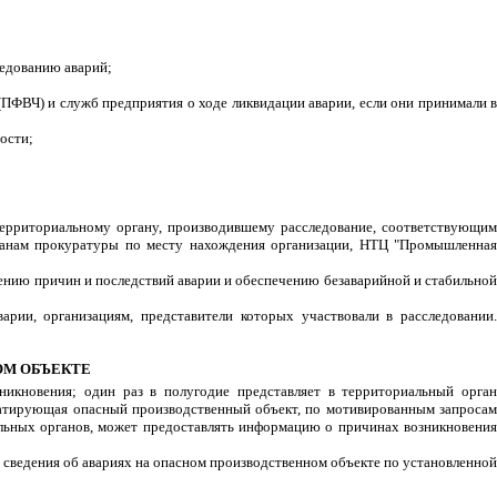
ледованию аварий;
ПФВЧ) и служб предприятия о ходе ликвидации аварии, если они принимали в
ости;
 территориальному органу, производившему расследование, соответствующим
рганам прокуратуры по месту нахождения организации, НТЦ "Промышленная
нению причин и последствий аварии и обеспечению безаварийной и стабильной
рии, организациям, представители которых участвовали в расследовании.
ОМ ОБЪЕКТЕ
никновения; один раз в полугодие представляет в территориальный орган
уатирующая опасный производственный объект, по мотивированным запросам
альных органов, может предоставлять информацию о причинах возникновения
 сведения об авариях на опасном производственном объекте по установленной