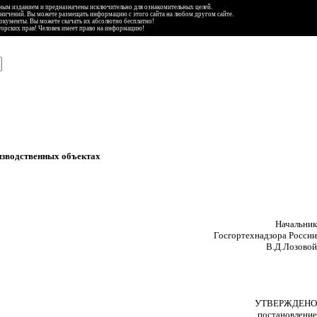
ьным изданием и предназначены исключительно для ознакомительных целей.
аничений. Вы можете размещать информацию с этого сайта на любом другом сайте.
документы. Вы можете скачать их абсолютно бесплатно!
торских прав! Человек имеет право на информацию!
изводственных объектах
Начальник
Госгортехнадзора России
В.Д.Лозовой
УТВЕРЖДЕНО
постановление