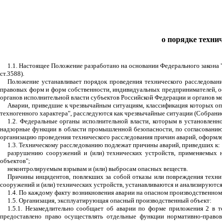
о порядке техни
1.1. Настоящее Положение разработано на основании Федерального закона 
ст.3588).
Положение устанавливает порядок проведения технического расследовани
правовых форм и форм собственности, индивидуальных предпринимателей,
органов исполнительной власти субъектов Российской Федерации и органов 
Аварии, приведшие к чрезвычайным ситуациям, классификация которых оп
техногенного характера", расследуются как чрезвычайные ситуации (Собрание 
1.2. Федеральные органы исполнительной власти, которым в установленн
надзорные функции в области промышленной безопасности, по согласовани
организацию проведения технического расследования причин аварий, оформлен
1.3. Техническому расследованию подлежат причины аварий, приведших к:
разрушению сооружений и (или) технических устройств, применяемых 
объектов";
неконтролируемым взрывам и (или) выбросам опасных веществ.
Причины инцидентов, повлекших за собой отказы или повреждения техни
сооружений и (или) технических устройств, устанавливаются и анализируются
1.4. По каждому факту возникновения аварии на опасном производственном
1.5. Организация, эксплуатирующая опасный производственный объект:
1.5.1. Незамедлительно сообщает об аварии по форме приложения 2 в 
предоставлено право осуществлять отдельные функции нормативно-право