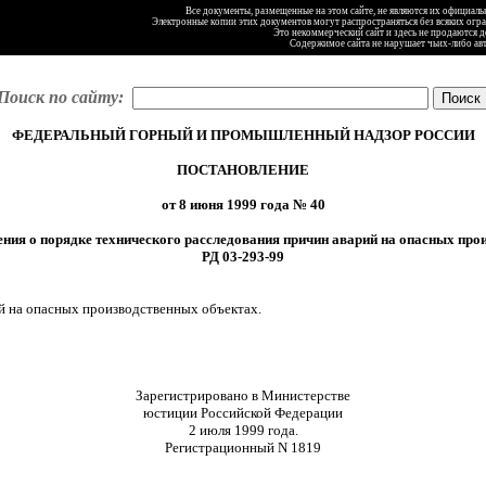
Все документы, размещенные на этом сайте, не являются их официал
Электронные копии этих документов могут распространяться без всяких огр
Это некоммерческий сайт и здесь не продаются 
Содержимое сайта не нарушает чьих-либо ав
Поиск по сайту:
ФЕДЕРАЛЬНЫЙ ГОРНЫЙ И ПРОМЫШЛЕННЫЙ НАДЗОР РОССИИ
ПОСТАНОВЛЕНИЕ
от 8 июня 1999 года № 40
ния о порядке технического расследования причин аварий на опасных про
РД 03-293-99
й на опасных производственных объектах.
Зарегистрировано в Министерстве
юстиции Российской Федерации
2 июля 1999 года.
Регистрационный N 1819