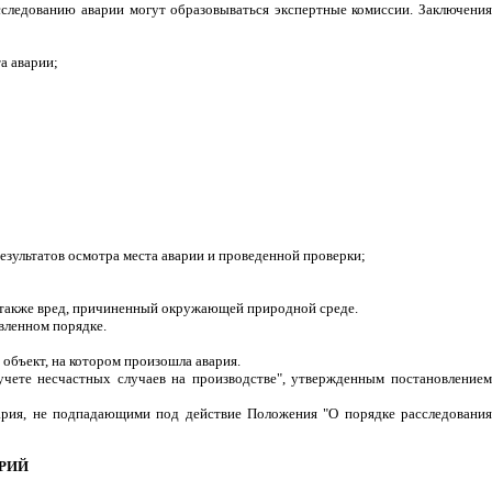
сследованию аварии могут образовываться экспертные комиссии. Заключения
а аварии;
езультатов осмотра места аварии и проведенной проверки;
а также вред, причиненный окружающей природной среде.
вленном порядке.
объект, на котором произошла авария.
 учете несчастных случаев на производстве", утвержденным постановлением
ария, не подпадающими под действие Положения "О порядке расследования
АРИЙ