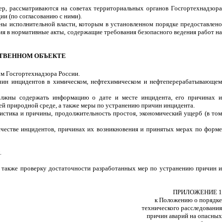
ер, рассматриваются на советах территориальных органов Госгортехнадзора
ии (по согласованию с ними).
ны исполнительной власти, которым в установленном порядке предоставлено
я в нормативные акты, содержащие требования безопасного ведения работ на
СТВЕННОМ ОБЪЕКТЕ
м Госгортехнадзора России.
ричин инцидентов в химическом, нефтехимическом и нефтеперерабатывающем
должны содержать информацию о дате и месте инцидента, его причинах и
ей природной среде, а также меры по устранению причин инцидента.
еристика и причины, продолжительность простоя, экономический ущерб (в том
ичестве инцидентов, причинах их возникновения и принятых мерах по форме
.
а также проверку достаточности разработанных мер по устранению причин и
ПРИЛОЖЕНИЕ 1
к Положению о порядке
технического расследования
причин аварий на опасных