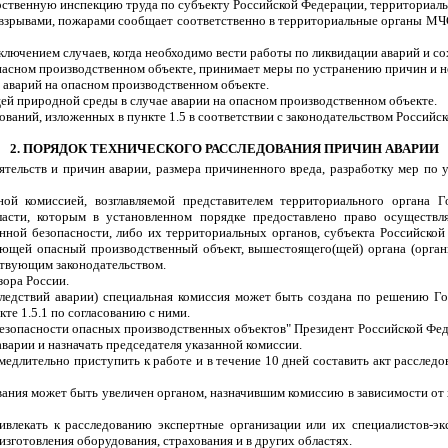
дарственную инспекцию труда по субъекту Российской Федерации, территориал
взрывами, пожарами сообщает соответственно в территориальные органы МЧ
исключением случаев, когда необходимо вести работы по ликвидации аварий и 
 опасном производственном объекте, принимает меры по устранению причин и
й аварий на опасном производственном объекте.
ей природной среды в случае аварии на опасном производственном объекте.
бований, изложенных в пункте 1.5 в соответствии с законодательством Российс
2. ПОРЯДОК ТЕХНИЧЕСКОГО РАССЛЕДОВАНИЯ ПРИЧИН АВАРИИ
оятельств и причин аварии, размера причиненного вреда, разработку мер п
ной комиссией, возглавляемой представителем территориального органа 
асти, которым в установленном порядке предоставлено право осуществля
ной безопасности, либо их территориальных органов, субъекта Российской 
ующей опасный производственный объект, вышестоящего(щей) органа (орган
йствующим законодательством.
зора России.
ледствий аварии) специальная комиссия может быть создана по решению Гос
те 1.5.1 по согласованию с ними.
 безопасности опасных производственных объектов" Президент Российской Фе
варии и назначать председателя указанной комиссии.
медлительно приступить к работе и в течение 10 дней составить акт рассле
вания может быть увеличен органом, назначившим комиссию в зависимости от
влекать к расследованию экспертные организации или их специалистов-эк
изготовления оборудования, страхования и в других областях.