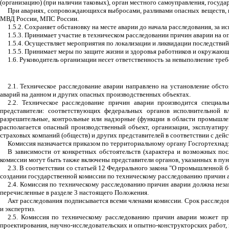
(организацию) (при наличии таковых), орган местного самоуправления, госу
При авариях, сопровождающихся выбросами, разливами опасных веществ, 
МВД России, МПС России.
1.5.2. Сохраняет обстановку на месте аварии до начала расследования, за 
1.5.3. Принимает участие в техническом расследовании причин аварии на
1.5.4. Осуществляет мероприятия по локализации и ликвидации последстви
1.5.5. Принимает меры по защите жизни и здоровья работников и окружающ
1.6. Руководитель организации несет ответственность за невыполнение тре
2.1. Техническое расследование аварии направлено на установление обст
аварий на данном и других опасных производственных объектах.
2.2. Техническое расследование причин аварии производится специаль
представители: соответствующих федеральных органов исполнительной вл
разрешительные, контрольные или надзорные (функции в области промышлен
располагается опасный производственный объект, организации, эксплуатир
страховых компаний (обществ) и других представителей в соответствии с де
Комиссия назначается приказом по территориальному органу Госгортехнад
В зависимости от конкретных обстоятельств (характера и возможных пос
комиссии могут быть также включены представители органов, указанных в пунк
2.3. В соответствии со статьей 12 Федерального закона "О промышленной
создании государственной комиссии по техническому расследованию причин а
2.4. Комиссия по техническому расследованию причин аварии должна неза
перечисленные в разделе 3 настоящего Положения.
Акт расследования подписывается всеми членами комиссии. Срок расследо
и экспертиз.
2.5. Комиссия по техническому расследованию причин аварии может при
проектирования, научно-исследовательских и опытно-конструкторских работ, 