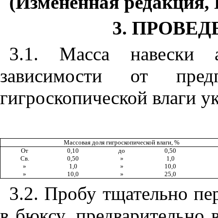
(Измененная редакция, 
3. ПРОВЕ
3.1. Масса навески а
зависимости от пред
гигроскопической влаги у
Массовая доля гигроскопической влаги, %
От
0,10
до
0,50
Св.
0,50
»
1,0
»
1,0
»
10,0
»
10,0
»
25,0
3.2. Пробу тщательно п
в бюксу, предварительно