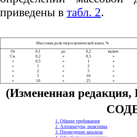
приведены в
табл. 2
.
Массовая доля гигроскопической влаги, %
От
0,1
до
0,2
включ.
Св.
0,2
»
0,5
»
»
0,5
»
1
»
»
1
»
2
»
»
2
»
5
»
»
5
»
10
»
»
10
»
25
»
(Измененная редакция, 
СОД
1. Общие требования
2. Аппаратура, реактивы
3. Проведение анализа