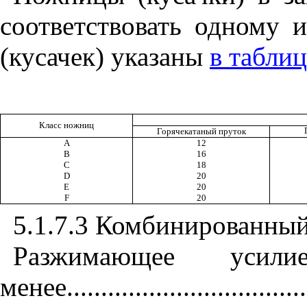
соответствовать одному 
(кусачек) указаны
в таблиц
Класс ножниц
Горячекатаный пруток
А
12
B
16
C
18
D
20
E
20
F
20
5.1.7.3 Комбинированный
Разжимающее уси
менее
..................................