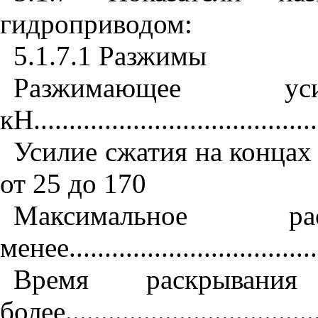
гидроприводом:
5.1.7.1
Разжимы
Разжимающее 
кН
.......................................
Усилие сжатия на концах
от 25 до 170
Максимальное 
менее
..................................
Время раскрыван
более
..................................