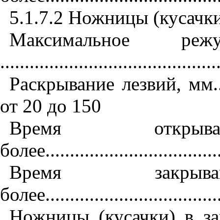
5.1.7.2
Ножницы (кусачк
Максимальное р
............................................
Раскрывание лезвий, мм
.
от 20 до 150
Время откр
более
...................................
Время закр
более
...................................
Ножницы (кусачки) в з