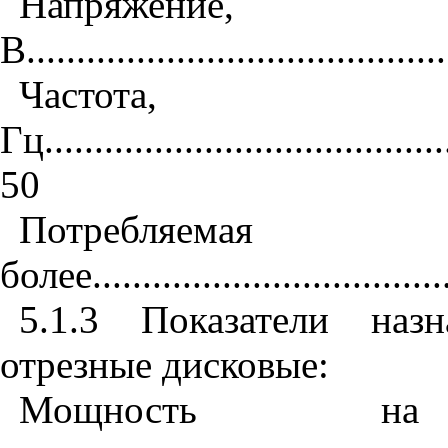
Напряжение,
В
.........................................
Частота,
Гц
........................................
50
Потребляем
более
...................................
5.1.3
Показатели наз
отрезные дисковые:
Мощность н