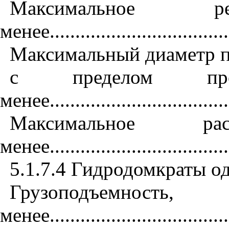
Максимальное
менее
..................................
Максимальный диаметр пе
с пределом п
менее
..................................
Максимальное 
менее
..................................
5.1.7.4
Гидродомкраты од
Грузопод
менее
..................................