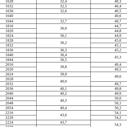
1628
32,4
40,3
1632
32,5
40,4
1636
32,6
40,5
1640
40,6
1644
32,7
40,7
1816
44,7
36,0
1820
44,8
1824
36,1
44,9
1828
45,0
36,2
1832
45,1
1836
36,3
45,2
1840
36,4
45,3
1844
36,
5
2016
49,4
39,8
2020
49,5
2024
39,9
49,6
2028
40,0
2032
49,7
2036
40,1
49,8
2040
40,2
49,9
2044
50,0
40,3
2048
50,1
2054
40,4
50,2
2216
54,1
43,6
2220
54,2
2224
43,7
5
4,3