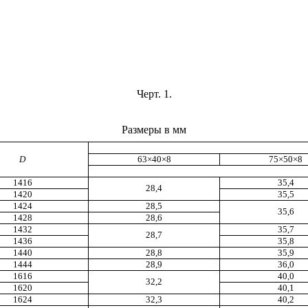
Черт. 1.
Размеры в мм
D
63×40×8
75×50×8
1416
35,4
28,4
1420
35,5
1424
28,5
35,6
1428
28,6
1432
35,7
28
,7
1436
35,8
1440
28,8
35,9
1444
28,9
36,0
1616
40,0
32,2
1620
40,1
1624
32,3
40,2