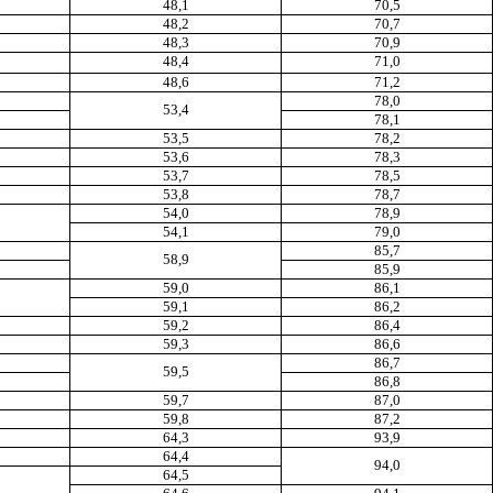
48,1
70,5
48,2
70,7
48,3
70,9
48,4
71,0
48,6
71,2
78,0
53,4
78,1
53,5
78,2
53,6
78,3
53,7
78,5
53,8
78,7
54,0
78,9
5
4,1
79,0
85,7
58,9
85,9
59,0
86,1
59,1
86,2
59,2
86,4
59,3
86,6
86,7
59,5
86,8
59,7
87,0
59,8
87,2
64,3
93,9
64,4
94,0
64,5