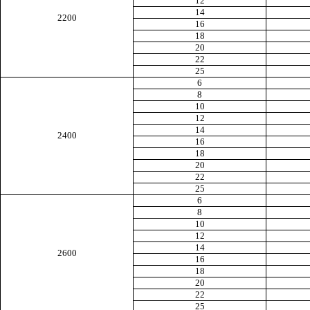
12
14
2200
16
18
20
22
25
6
8
10
12
14
2400
16
18
20
22
25
6
8
10
12
14
2600
16
18
20
22
25