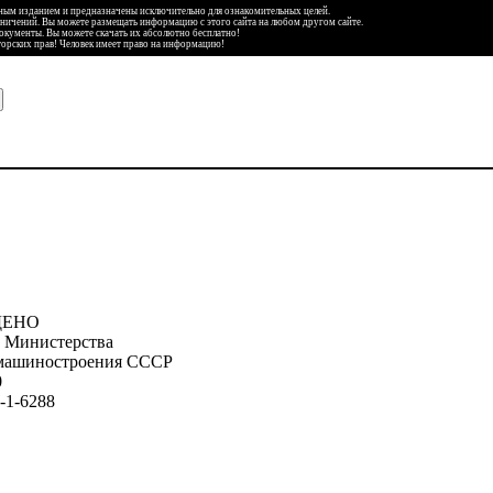
ьным изданием и предназначены исключительно для ознакомительных целей.
аничений. Вы можете размещать информацию с этого сайта на любом другом сайте.
документы. Вы можете скачать их абсолютно бесплатно!
торских прав! Человек имеет право на информацию!
ДЕНО
 Министерства
 машиностроения СССР
0
-1-6288