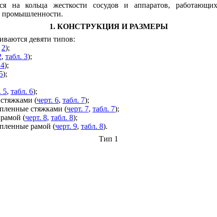
тся на кольца жесткости сосудов и аппаратов, работающ
й промышленности.
1. КОНСТРУКЦИЯ И РАЗМЕРЫ
иваются девяти типов:
,
2
);
2
,
табл. 3
);
 4
);
5
);
. 5
,
табл. 6
);
 стяжками (
черт. 6
,
табл. 7
);
епленные стяжками (
черт. 7
,
табл. 7
);
 рамой (
черт. 8
,
табл. 8
);
епленные рамой (
черт. 9
,
табл. 8
).
Тип 1