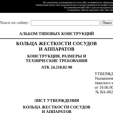
Все документы, размещенные на этом сайте, не являются их официал
Электронные копии этих документов могут распространяться без всяких огр
Это некоммерческий сайт и здесь не продаются 
Содержимое сайта не нарушает чьих-либо ав
Поиск по сайту:
АЛЬБОМ ТИПОВЫХ КОНСТРУКЦИЙ
КОЛЬЦА ЖЕСТКОСТИ СОСУДОВ
И АППАРАТОВ
КОНСТРУКЦИЯ, РАЗМЕРЫ И
ТЕХНИЧЕСКИЕ ТРЕБОВАНИЯ
АТК 24.218.02-90
УТВЕРЖ
Указанием
тяжелого
от 19.06.9
№ ВА-002
ЛИСТ УТВЕРЖДЕНИЯ
КОЛЬЦА ЖЕСТКОСТИ СОСУДОВ
И АППАРАТОВ