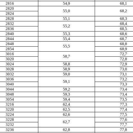
2816
54,9
68,1
2820
55,0
68,2
2824
2828
55,1
68,3
2832
68,4
55,2
2836
68,5
2840
55,3
68,6
2844
55,4
68,7
2848
68,8
55,5
2854
68,9
3016
72,7
58,7
3020
72,8
3024
58,8
72,9
3028
58,9
73,0
3032
59,0
73,1
3036
73,2
59,1
3040
73,3
3044
59,2
73,4
3048
59,3
73,4
3054
59,4
73,5
3216
62,4
77,3
3220
62,5
77,4
3224
62,6
77,5
3228
77,6
62,7
3232
77,7
3236
62,8
77,8