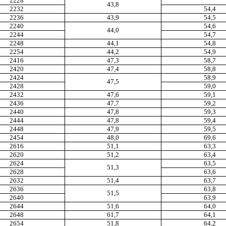
2228
43,8
2232
54,4
2236
43,9
54,5
2240
54,6
44,0
2244
54,7
2248
44,1
54,8
2254
44,2
54,9
2416
47,3
58,7
2420
47,4
58,8
2424
58,9
47,5
2428
59
,
0
2432
47,6
59,1
2436
47,7
59,2
2440
47,8
59,3
2444
47,8
59,4
2448
47,9
59,5
2454
48,0
69,6
2616
51,1
63,3
2620
51,2
63,4
2624
63,5
51,3
2628
63,6
2632
51,4
63,7
2636
63,8
51,5
2640
63,9
2644
51,6
64,0
2648
61,7
64,1
2654
51,8
64,2