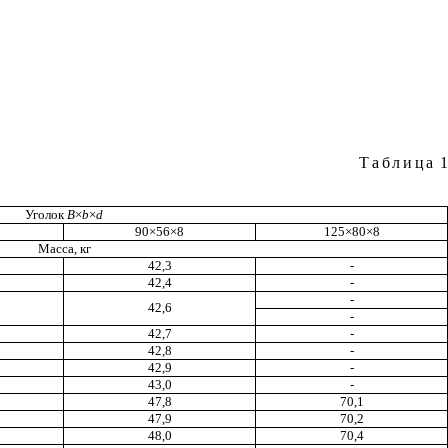
Таблица
1
Уголок
B
×
b
×
d
90×56×8
125×80×8
Масса, кг
42,3
-
42,4
-
-
42,6
-
42,7
-
42,8
-
42,9
-
43,0
-
47,8
70,1
47,9
70,2
48,0
70,4