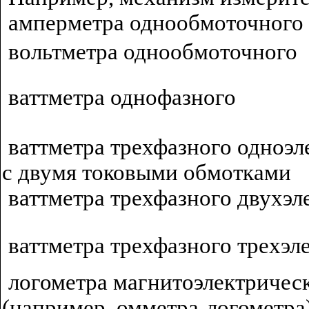
амперметра однообмоточного
вольтметра однообмоточного
ваттметра однофазного
ваттметра трехфазного одноэ
с двумя токовыми обмотками
ваттметра трехфазного двухэл
ваттметра трехфазного трехэл
логометра магнитоэлектричес
(например, омметра-логометра