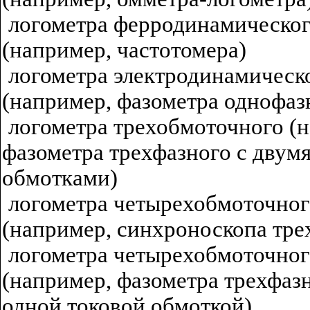
логометра ферродинамическо
(например, частотомера)
логометра электродинамическ
(например, фазометра однофаз
логометра трехобмоточного (
фазометра трехфазного с двум
обмотками)
логометра четырехобмоточно
(например, синхроноскопа тре
логометра четырехобмоточно
(например, фазометра трехфазн
одной токовой обмоткой)