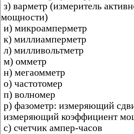
з) варметр (измеритель актив
мощности)
и) микроамперметр
к) миллиамперметр
л) милливольтметр
м) омметр
н) мегаомметр
о) частотомер
п) волномер
р) фазометр: измеряющий сдв
измеряющий коэффициент мо
с) счетчик ампер-часов