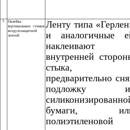
7.
Оклейка
Ленту типа «Герлен
вертикальных стыков
воздухозащитной
и аналогичные е
лентой
наклеивают 
внутренней сторон
стыка,
предварительно сня
подложку и
силиконизированно
бумаги, ил
полиэтиленовой