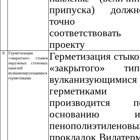
припуска) должн
точно
соответствовать
проекту
8.
Герметизация
Герметизация стыко
«закрытых» стыков
наружных стеновых
«закрытого» тип
панелей
вулканизирующимися
вулканизующимися
герметиками
герметиками
производится п
основанию и
пенополиэтиленовы
прокладок Вилатерм