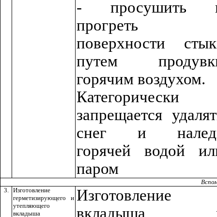
- просушить 
прогреть
поверхности стык
путем продувк
горячим воздухом.
Категорически
запрещается удалят
снег и налед
горячей водой ил
паром
Вспо
3.
Изготовление
Изготовление
герметизирующего и
утепляющего
вкладыша 
вкладыша