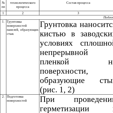
№
технологического
Состав процесса
пп
процесса
1
2
3
Подго
1.
Грунтовка
Грунтовка наноситс
поверхностей
панелей, образующих
кистью в заводски
стык
условиях сплошно
непрерывной
пленкой н
поверхности,
образующие сты
(рис. 1, 2)
2.
Подготовка
При проведени
поверхностей
герметизации 