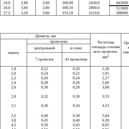
24,0
2,80
2,60
266,09
2420,0
443000
26,0
3,00
2,80
308,10
2800,0
513000
27,5
3,20
3,00
353,18
3210,0
588000
Диаметр, мм
проволоки
Расчетная
Ор
площадь сечения
центральной
в слоях
всех проволок,
сма
каната
2
мм
7 проволок
42 проволоки
1,9
0,22
0,20
1,58
2,0
0,24
0,22
1,91
2,2
0,26
0,24
2,27
2,4
0,28
0,26
2,66
2,6
0,30
0,28
3,08
2,8
0,32
0,30
3,53
3,1
0,36
0,34
4,53
3,5
0,40
0,38
5,64
3,8
0,45
0,40
6,39
4,2
0,50
0,45
8,05