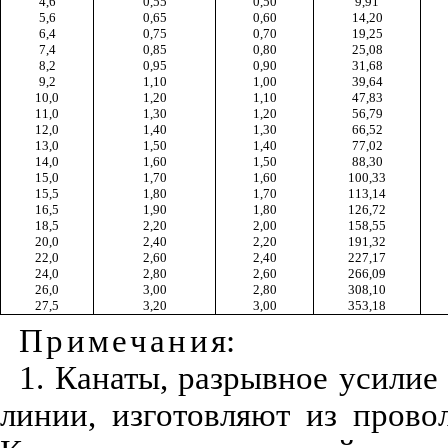
4,6
0,55
0,50
9,91
5,6
0,65
0,60
14,20
6,4
0,75
0,70
19,25
7,4
0,85
0,80
25,08
8,2
0,95
0,90
31,68
9,2
1,10
1,00
39,64
10,0
1,20
1,10
47,83
11,0
1,30
1,20
56,79
12,0
1,40
1,30
66,52
13,0
1,50
1,40
77,02
14,0
1,60
1,50
88,30
15,0
1,70
1,60
100,33
15,5
1,80
1,70
113,14
16,5
1,90
1,80
126,72
18,5
2,20
2,00
158,55
20,0
2,40
2,20
191,32
22,0
2,60
2,40
227,17
24,0
2,80
2,60
266,09
26,0
3,00
2,80
308,10
27,5
3,20
3,00
353,18
Примечани
я:
1. Канаты, разрывное усилие
линии, изготовляют из прово