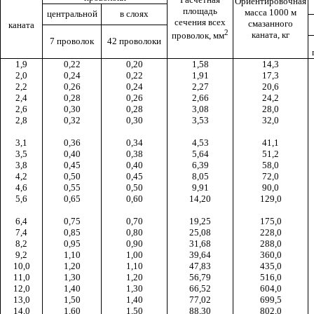
Ориентировочная
площадь
масса 1000 м
центральной
в слоях
сечения всех
смазанного
каната
2
каната, кг
проволок, мм
7 проволок
42 проволоки
1,9
0,22
0,20
1,58
14,3
2,0
0,24
0,22
1,91
17,3
2,2
0,26
0,24
2,27
20,6
2,4
0,28
0,26
2,66
24,2
2,6
0,30
0,28
3,08
28,0
2,8
0,32
0,30
3,53
32,0
3,1
0,36
0,34
4,53
41,1
3,5
0,40
0,38
5,64
51,2
3,8
0,45
0,40
6,39
58,0
4,2
0,50
0,45
8,05
72,0
4,6
0,55
0,50
9,91
90,0
5,6
0,65
0,60
14,20
129,0
6,4
0,75
0,70
19,25
175,0
7,4
0,85
0,80
25,08
228,0
8,2
0,95
0,90
31,68
288,0
9,2
1,10
1,00
39,64
360,0
10,0
1,20
1,10
47,83
435,0
11,0
1,30
1,20
56,79
516,0
12,0
1,40
1,30
66,52
604,0
13,0
1,50
1,40
77,02
699,5
14,0
1,60
1,50
88,30
802,0