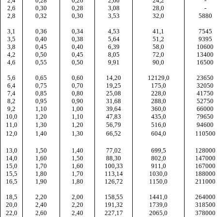
2,4
0,28
0,26
2,66
24,2
-
2,6
0,30
0,28
3,08
28,0
-
2,8
0,32
0,30
3,53
32,0
5880
3,1
0,36
0,34
4,53
41,1
7545
3,5
0,40
0,38
5,64
51,2
9395
3,8
0,45
0,40
6,39
58,0
10600
4,2
0,50
0,45
8,05
72,0
13400
4,6
0,55
0,50
9,91
90,0
16500
5,6
0,65
0,60
14,20
12129,0
23650
6,4
0,75
0,70
19,25
175,0
32050
7,4
0,85
0,80
25,08
228,0
41750
8,2
0,95
0,90
31,68
288,0
52750
9,2
1,10
1,00
39,64
360,0
66000
10,0
1,20
1,10
47,83
435,0
79650
11,0
1,30
1,20
56,79
516,0
94600
12,0
1,40
1,30
66,52
604,0
110500
13,0
1,50
1,40
77,02
699,5
128000
14,0
1,60
1,50
88,30
802,0
147000
15,0
1,70
1,60
100,33
911,0
167000
15,5
1,80
1,70
113,14
1030,0
188000
16,5
1,90
1,80
126,72
1150,0
211000
18,5
2,20
2,00
158,55
1441,0
264000
20,0
2,40
2,20
191,32
1739,0
318500
22,0
2,60
2,40
227,17
2065,0
378000