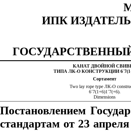
М
ИПК ИЗДАТЕЛ
ГОСУДАРСТВЕННЫЙ
КАНАТ ДВОЙНОЙ СВИВ
ТИПА ЛК-О КОНСТРУКЦИИ 6
´
7(1
Сортамент
Two lay rope type
ЛК
-
О
constru
6
´
7(1+6)1
´
7(+6).
Dimensions
Постановлением Госуда
стандартам от 23 апреля