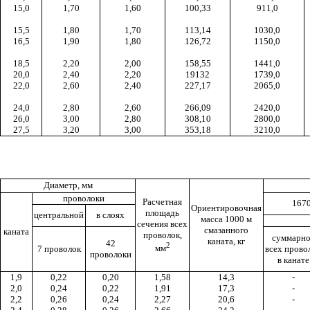
15,0
1,70
1,60
100,33
911,0
15,5
1,80
1,70
113,14
1030,0
16,5
1,90
1,80
126,72
1150,0
18,5
2,20
2,00
158,55
1441,0
20,0
2,40
2,20
19132
1739,0
22,0
2,60
2,40
227,17
2065,0
24,0
2,80
2,60
266,09
2420,0
26,0
3,00
2,80
308,10
2800,0
27,5
3,20
3,00
353,18
3210,0
Диаметр, мм
проволоки
Расчетная
1670
Ориентировочная
площадь
центральной
в слоях
масса 1000 м
сечения всех
смазанного
каната
проволок,
суммарно
каната, кг
42
2
мм
7 проволок
всех прово
проволоки
в канате
1,9
0,22
0,20
1,58
14,3
-
2,0
0,24
0,22
1,91
17,3
-
2,2
0,26
0,24
2,27
20,6
-