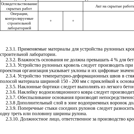
Освидетельствование
Акт на скрытые работ
скрытых работ
Операции,
контролируемые
+
+
строительной
лабораторией
2.3.1. Применяемые материалы для устройства рулонных кро
строительной лаборатории.
2.3.2. Влажность основания не должна превышать 4 % для бе
2.3.3. Устройство рулонных кровель следует производить пр
проектная организация указывает уклоны и их цифровые значен
2.3.4. Устройство температурно-деформационных швов в стя
полосой материала шириной 150 - 200 мм с приклейкой к основ
2.3.5. Наклонные бортики следует выполнять из легкого бето
2.3.6. Наклейку водоизоляционного ковра следует производи
2.3.7. Обеспыливание основания производят непосредственно
2.3.8 Дополнительный слой в зоне водоприемных воронок до
2.3.9. Поперечные стыки соседних рулонов следует разносит
одну треть или половину ширины рулона.
2.3.10. Должностное лицо, ответственное за производство кр