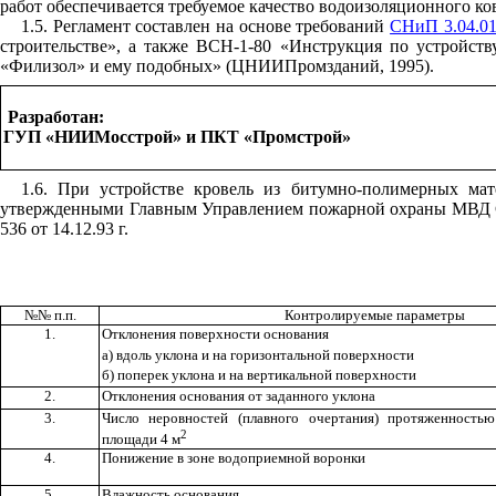
работ обеспечивается требуемое качество водоизоляционного ко
1.5. Регламент составлен на основе требований
СНиП 3.04.01
строительстве», а также ВСН-1-80 «Инструкция по устройс
«Филизол» и ему подобных» (ЦНИИПромзданий, 1995).
Разработан:
ГУП «НИИМосстрой» и ПКТ «Промстрой»
1.6. При устройстве кровель из битумно-полимерных мат
утвержденными Главным Управлением пожарной охраны МВД ССС
536 от 14.12.93 г.
№№ п.п.
Контролируемые параметры
1.
Отклонения поверхности основания
а) вдоль уклона и на горизонтальной поверхности
б) поперек уклона и на вертикальной поверхности
2.
Отклонения основания от заданного уклона
3.
Число неровностей (плавного очертания) протяженност
2
площади 4 м
4.
Понижение в зоне водоприемной воронки
5.
Влажность основания