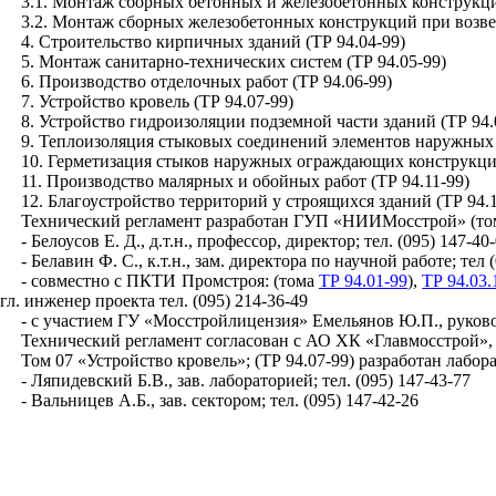
3.1. Монтаж сборных бетонных и железобетонных конструкци
3.2. Монтаж сборных железобетонных конструкций при возве
4. Строительство кирпичных зданий (ТР 94.04-99)
5. Монтаж санитарно-технических систем (ТР 94.05-99)
6. Производство отделочных работ (ТР 94.06-99)
7. Устройство кровель (ТР 94.07-99)
8. Устройство гидроизоляции подземной части зданий (ТР 94.
9. Теплоизоляция стыковых соединений элементов наружных 
10. Герметизация стыков наружных ограждающих конструкций
11. Производство малярных и обойных работ (ТР 94.11-99)
12. Благоустройство территорий у строящихся зданий (ТР 94.1
Технический регламент разработан ГУП «НИИМосстрой» (т
- Белоусов Е. Д., д.т.н., профессор, директор; тел. (095) 147-40
- Белавин Ф. С., к.т.н., зам. директора по научной работе; тел 
- совместно с ПКТИ Промстроя: (тома
ТР 94.01-99
),
ТР 94.03.
гл. инженер проекта тел. (095) 214-36-49
- с участием ГУ «Мосстройлицензия» Емельянов Ю.П., руково
Технический регламент согласован с АО ХК «Главмосстрой»
Том 07 «Устройство кровель»; (ТР 94.07-99) разработан ла
- Ляпидевский Б.В., зав. лабораторией; тел. (095) 147-43-77
- Вальницев А.Б., зав. сектором; тел. (095) 147-42-26