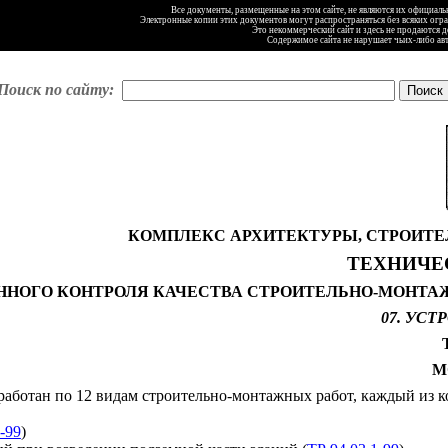
Все документы, размещенные на этом сайте, не являются их официал
Электронные копии этих документов могут распространяться без всяких огр
Это некоммерческий сайт и здесь не продаются 
Содержимое сайта не нарушает чьих-либо ав
Поиск по сайту:
КОМПЛЕКС АРХИТЕКТУРЫ, СТРОИТЕЛ
ТЕХНИЧЕ
ННОГО КОНТРОЛЯ КАЧЕСТВА СТРОИТЕЛЬНО-МОНТАЖ
07. УС
М
работан по 12 видам строительно-монтажных работ, каждый из 
-99
)