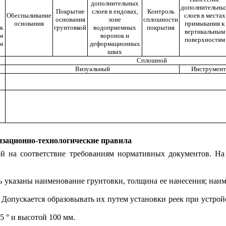
дополнительных
дополнительны
Покрытие
слоев в ендовах,
Контроль
Обеспыливание
слоев в местах
основания
зоне
сплошности
основания
примыкания к
к
грунтовкой
водоприемных
покрытия
вертикальным
м
воронок и
поверхностям
м
деформационных
швах
Сплошной
Визуальный
Инструмент
изационно-технологические правила
ей на соответствие требованиям нормативных документов. На
ть указаны наименование грунтовки, толщина ее нанесения; на
. Допускается образовывать их путем установки реек при устр
5 ° и высотой 100 мм.