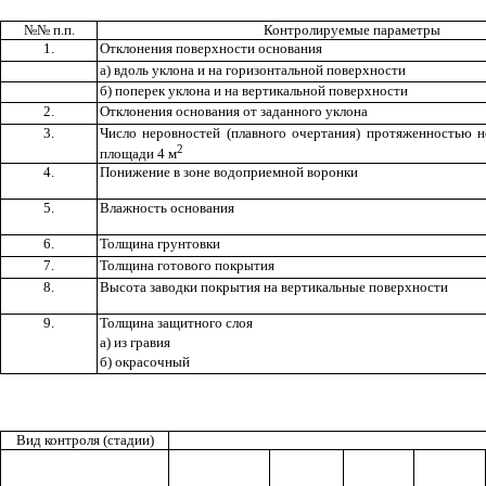
№№ п.п.
Контролируемые параметры
1.
Отклонения поверхности основания
а) вдоль уклона и на горизонтальной поверхности
б) поперек уклона и на вертикальной поверхности
2.
Отклонения основания от заданного уклона
3.
Число неровностей (плавного очертания) протяженностью н
2
площади 4 м
4.
Понижение в зоне водоприемной воронки
5.
Влажность основания
6.
Толщина грунтовки
7.
Толщина готового покрытия
8.
Высота заводки покрытия на вертикальные поверхности
9.
Толщина защитного слоя
а) из гравия
б) окрасочный
Вид контроля (стадии)