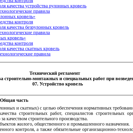
едства контроля
оля качества устройства рулонных кровель
технологические правила
рулонных кровель»
едства контроля
оля качества безрулонных кровель
технологические правила
ных кровель»
едства контроля
оля качества скатных кровель
технологические правила
Технический регламент
ва строительно-монтажных и специальных работ при возведе
07. Устройство кровель
 Общая часть
рулонных и скатных) с целью обеспечения нормативных требован
 качества строительных работ, специалистов строительных о
 за качеством строительного производства.
 объектов жилого, общественного и промышленного назначения.
венного контроля, а также обязательные организационно-техно