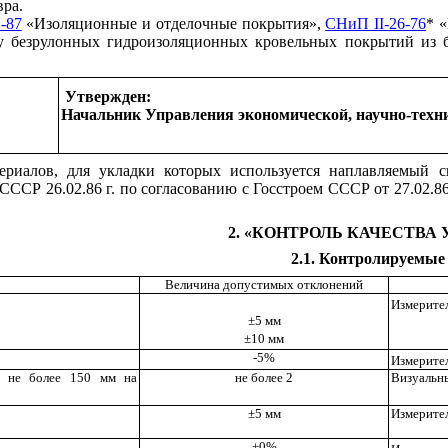
вра.
-87
«Изоляционные и отделочные покрытия»,
СНиП II-26-76
* 
тву безрулонных гидроизоляционных кровельных покрытий из
Утвержден:
Начальник Управления экономической, научно-техн
ериалов, для укладки которых используется наплавляемый 
Р 26.02.86 г. по согласованию с Госстроем СССР от 27.02.8
2. «КОНТРОЛЬ КАЧЕСТВА
2.1. Контролируемые
Величина допустимых отклонений
Измерител
±5 мм
±10 мм
-5%
Измерител
ью не более 150 мм на
не более 2
Визуальн
±5 мм
Измерител
+0%