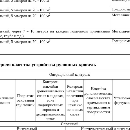
ьный, 5 замеров на 70 - 100 м
2
Толщиноме
ьный, 5 замеров на 70 - 100 м
2
Металличе
ьный, 5 замеров на 70 - 100 м
льный, через 7 - 10 метров на каждом локальном примыкании
Металличе
, трубе и т.д.)
2
Толщиноме
ьный, 5 замеров на 70 - 100 м
троля качества устройства рулонных кровель
Операционный контроль
Контроль
наклейки
Контроль
Наклейка
дополнительных
нахлестки
дополнительных
Покрытие
слоев в ендовах,
полотнищ
ыливание
слоев в местах
Установка
основания
зоне
при
ования
примыкания к
фартуков
грунтовкой
водоприемных
наклейке
вертикальным
воронок и
основных
поверхностям
деформационных
слоев
швах
Сплошной
Визуальный
Инструментальный и визуал