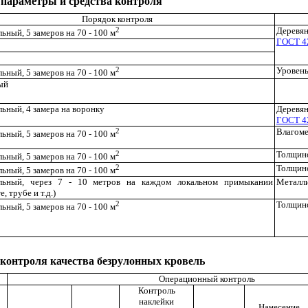
 параметры и средства контроля
Порядок контроля
2
Деревян
ьный, 5 замеров на 70 - 100 м
ГОСТ 4
2
Уровень
ьный, 5 замеров на 70 - 100 м
ый
ьный, 4 замера на воронку
Деревян
ГОСТ 4
2
Влагом
ьный, 5 замеров на 70 - 100 м
2
Толщин
ьный, 5 замеров на 70 - 100 м
2
Толщин
ьный, 5 замеров на 70 - 100 м
льный, через 7 - 10 метров на каждом локальном примыкании
Металли
, трубе и т.д.)
2
Толщин
ьный, 5 замеров на 70 - 100 м
 контроля качества безрулонных кровель
Операционный контроль
Контроль
наклейки
Нанесение