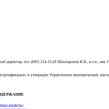
ный директор; тел. (095) 214-33-28 Шахпаронов В.В., к.т.н., зам
сертификация» и утвержден Управлением экономической, научн
ОДЕРЖАНИЕ
онных кровель»