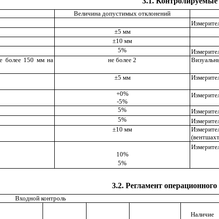
3.1. Контролируемые
Величина допустимых отклонений
Измерител
±5 мм
±10 мм
5%
Измерител
е более 150 мм на
не более 2
Визуальн
±5 мм
Измерител
+0%
Измерител
-5%
5%
Измерител
5%
Измерител
±10 мм
Измерите
(вентшахте
Измерител
10%
5%
3.2. Регламент операционного
Входной контроль
Наличие