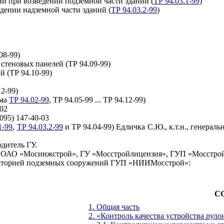
й при возведении подземной части зданий (
ТР 94.03.1-99
)
дении надземной части зданий (
ТР 94.03.2-99
)
08-99)
стеновых панелей (ТР 94.09-99)
 (ТР 94.10-99)
2-99)
ома
ТР 94.02-99
, ТР 94.05-99 ... ТР 94.12-99)
-02
(095) 147-40-03
1-99
,
ТР 94.03.2-99
и ТР 94.04-99) Едличка С.Ю., к.т.н., генераль
дитель ГУ.
, ОАО «Мосинжстрой», ГУ «Мосстройлицензия», ГУП «Мосстрой
бораторией подземных сооружений ГУП «НИИМосстрой»:
С
1. Общая часть
2. «
К
онтроль качества устройства рул