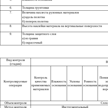
6.
Толщина грунтовки
7.
Величина нахлеста рулонных материалов
а) вдоль полотна
б) поперек полотна
8.
Высота наклейки материала на вертикальные поверхности
9.
Толщина защитного слоя
а) из гравия
б) окрасочный
Вид контроля
В
(стадии)
Контроль
Пониж
Контролируемые
качества
Влажность
Уклоны
Ровность
з
операции
применяемых
основания
основания
основания
водоп
материалов
вор
Объем контроля
Спло
Метод контроля
Инструментальный