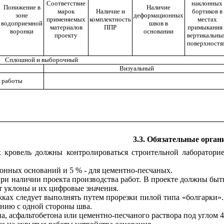
Соответствие
наклонных
Понижение в
Наличие
марок
Наличие и
бортиков в
зоне
деформационных
применяемых
комплектность
местах
водоприемной
швов в
материалов
ППР
примыкания 
воронки
основании
проекту
вертикальны
поверхностя
Сплошной и выборочный
Визуальный
е работы
3.3. Обязательные орган
х кровель должны контролироваться строительной лаборатори
тонных оснований и 5 % - для цементно-песчаных.
 при наличии проекта производства работ. В проекте должны бы
т уклоны и их цифровые значения.
жках следует выполнять путем прорезки пилой типа «болгарки»
анию с одной стороны шва.
на, асфальтобетона или цементно-песчаного раствора под углом 4