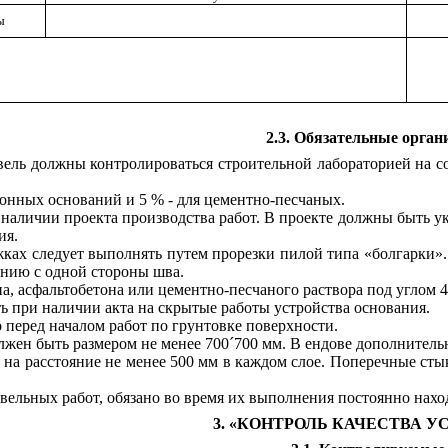
ы
2.3. Обязательные орган
вель должны контролироваться строительной лабораторией на с
тонных оснований и 5 % - для цементно-песчаных.
и наличии проекта производства работ. В проекте должны быть 
ия.
жках следует выполнять путем прорезки пилой типа «болгарки»
анию с одной стороны шва.
на, асфальтобетона или цементно-песчаного раствора под углом 4
ть при наличии акта на скрытые работы устройства основания.
 перед началом работ по грунтовке поверхности.
лжен быть размером не менее 700
´
700 мм. В ендове дополнительн
ь на расстояние не менее 500 мм в каждом слое. Поперечные ст
овельных работ, обязано во время их выполнения постоянно наход
3. «КОНТРОЛЬ КАЧЕСТВА 