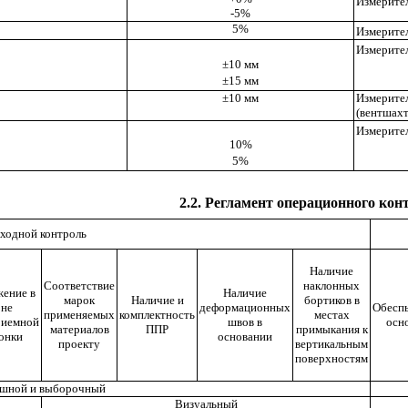
Измерител
-5%
5%
Измерител
Измерител
±10 мм
±15 мм
±10 мм
Измерите
(вентшахте
Измерител
10%
5%
2.2. Регламент операционного кон
ходной контроль
Наличие
Соответствие
наклонных
ение в
Наличие
марок
Наличие и
бортиков в
оне
деформационных
Обесп
применяемых
комплектность
местах
риемной
швов в
осн
материалов
ППР
примыкания к
онки
основании
проекту
вертикальным
поверхностям
шной и выборочный
Визуальный