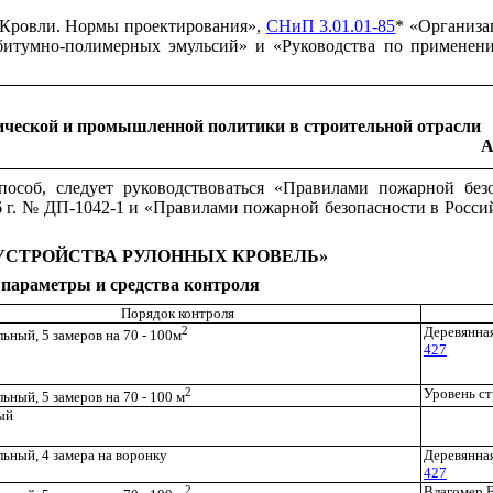
«Кровли. Нормы проектирования»,
СНиП 3.01.01-85
* «Организа
 битумно-полимерных эмульсий» и «Руководства по применен
ической и промышленной политики в строительной отрасли
А
способ, следует руководствоваться «Правилами пожарной бе
6 г. № ДП-1042-1 и «Правилами пожарной безопасности в Росс
 УСТРОЙСТВА РУЛОННЫХ КРОВЕЛЬ»
 параметры и средства контроля
Порядок контроля
2
Деревянная
ьный, 5 замеров на 70 - 100м
427
2
Уровень ст
ьный, 5 замеров на 70 - 100 м
ый
ьный, 4 замера на воронку
Деревянная
427
2
Влагомер 