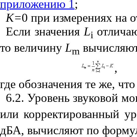
приложению 1
;
К=
0 при измерениях на 
Если значения
L
отличаю
i
то величину
L
вычисляют
m
,
где обозначения те же, что
6.2. Уровень звуковой м
или корректированный у
дБА, вычисляют по форму