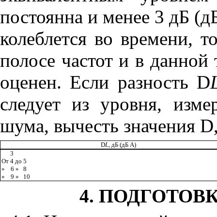
постоянна и менее 3 дБ (д
колеблется во времени, т
полосе частот и в данной
оценен. Если разность
D
следует из уровня, изме
шума, вычесть значения
D
D
L
, дБ (дБ А)
3
От 4 до 5
»
6 »
8
»
9 »
10
4. ПОДГОТОВ