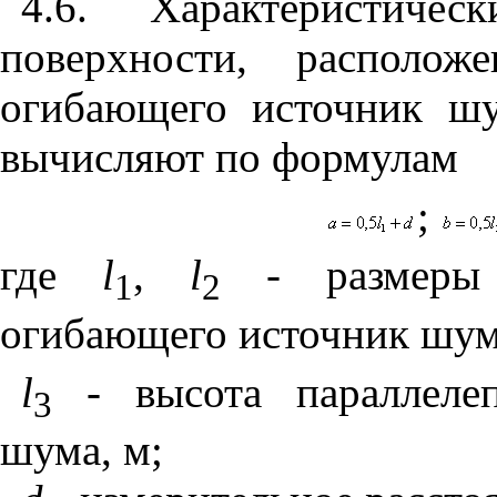
4.6. Характеристичес
поверхности, располо
огибающего источник шу
вычисляют по формулам
;
где
l
,
l
-
размеры о
1
2
огибающего источник шу
l
- высота параллелеп
3
шума, м;