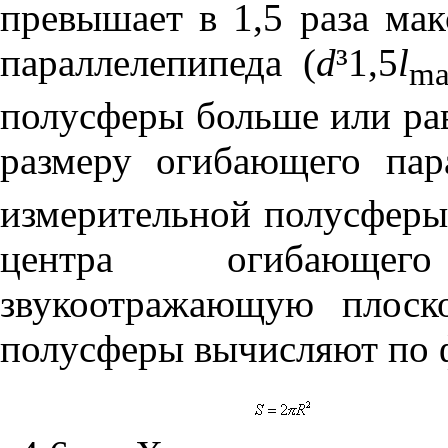
превышает в 1,5 раза ма
параллелепипеда (
d
³
1,5
l
ma
полусферы больше или ра
размеру огибающего пар
измерительной полусферы
центра огибающег
звукоотражающую плоск
полусферы вычисляют по 