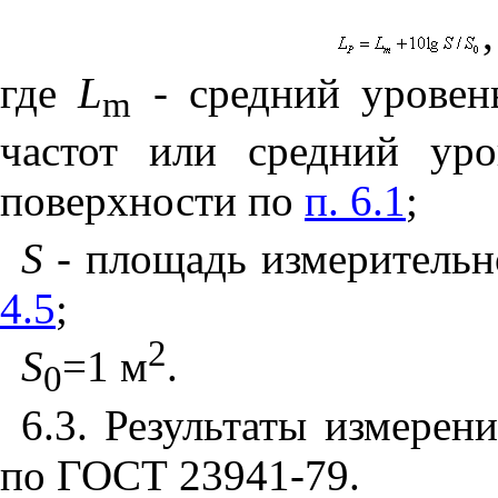
,
где
L
- средний уровень
m
частот или средний уро
поверхности по
п. 6.1
;
S
-
площадь измерительн
4.5
;
2
S
=1 м
.
0
6.3. Результаты измерени
по ГОСТ 23941-79.