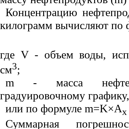
Концентрацию нефтепро
килограмм вычисляют по 
где
V
- объем воды, исп
3
см
;
m
- масса нефтепр
градуировочному графику,
или по формуле
m
=
K
×
A
x
Суммарная погрешнос