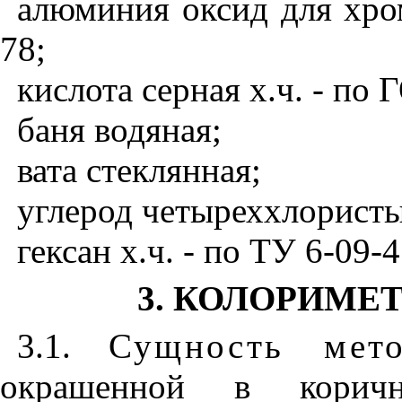
алюминия оксид для хро
78;
кислота серная х.ч. - по
баня водяная;
вата стеклянная;
углерод четыреххлористы
гексан х.ч. - по ТУ 6-09-
3. КОЛОРИМЕ
3.1.
Сущность ме
окрашенной в коричн