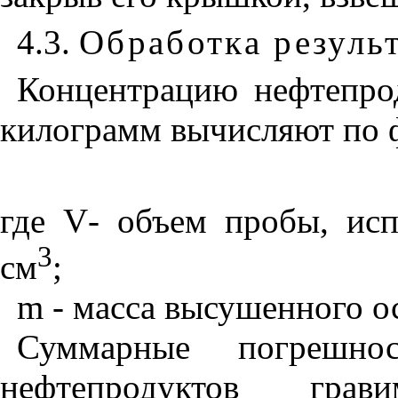
4.3.
Обработка резуль
Концентрацию нефтепро
килограмм вычисляют по 
где
V
- объем пробы, исп
3
см
;
m
- масса высушенного ос
Суммарные погрешнос
нефтепродуктов гра