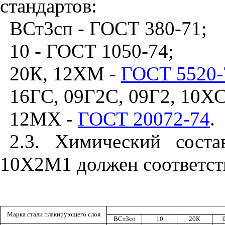
стандартов:
ВСт3сп - ГОСТ 380-71;
10 - ГОСТ 1050-74;
20К, 12ХМ -
ГОСТ 5520-
16ГС, 09Г2С, 09Г2, 10Х
12МХ -
ГОСТ 20072-74
.
2.3. Химический сост
10Х2М1 должен соответст
Марка стали плакирующего слоя
ВСт3сп
10
20К