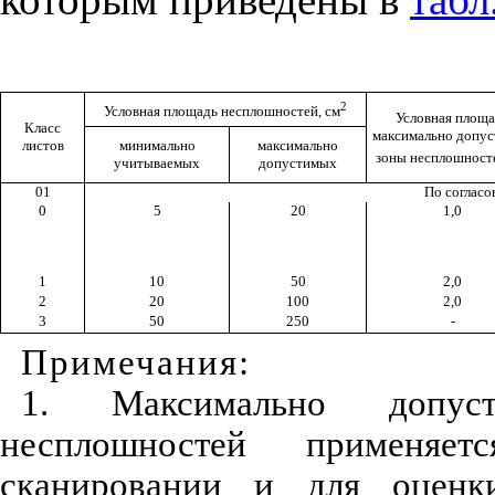
2
Условная площадь несплошностей, см
Условная площ
Класс
максимально допу
листов
минимально
максимально
зоны несплошносте
учитываемых
допустимых
01
По согласо
0
5
20
1,0
1
10
50
2,0
2
20
100
2,0
3
50
250
-
Примечания:
1. Максимально допуст
несплошностей применяе
сканировании и для оценк