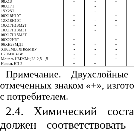
08Х13
+
-
+
08Х17Т
+
-
+
15Х25Т
+
-
+
08Х18Н10Т
+
-
+
12Х18Н10Т
+
-
+
10Х17Н13М2Т
+
-
+
10Х17Н13М3Т
+
-
+
08Х17Н15М3Т
+
-
+
08Х22Н6Т
+
-
+
06ХН28МДТ
+
-
+
ХН65МВ, ХН65МВУ
-
-
-
Н70МФВ-ВИ
-
-
-
Монель НМЖМц 28-2,5-1,5
+
-
+
Никель НП-2
+
+
-
Примечание. Двухслойные
отмеченных знаком «+», изгот
с потребителем.
2.4. Химический сост
должен соответствоват