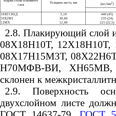
Марки стали основного
Толщина листа, мм
2
(кгс/мм
)
слоя
10ХГСН1Д
5
¸
10
440 (45)
10Х2М1
30
¸
60
235 (24)
12МХ
12
¸
40
221 (22,5)
2.8. Плакирующий слой и
08Х18Н10Т, 12Х18Н10Т,
08Х17Н15М3Т, 08Х22Н6Т
Н70МФВ-ВИ, ХН65МВ,
склонен к межкристаллитн
2.9. Поверхность о
двухслойном листе должн
ГОСТ 14637-79,
ГОСТ 5