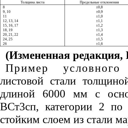
Толщина листа
Предельные отклонения
8
±0,8
9, 10
±0,9
11
±1,0
12, 13, 14
±1,1
15, 16, 17
±1,2
18, 19
±1,3
20, 21, 22
±1,4
24, 25
±1,5
26
±1,6
(Измененная редакция, 
Пример условного 
листовой стали толщин
длиной 6000 мм с осно
ВСт3сп, категории 2 по
стойким слоем из стали 