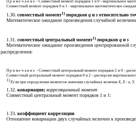
Примечание
- Совместный момент порядков 1 и 0 - маргинальное ма
Совместный момент порядков 0 и 1 - маргинальное математическое ожида
1)
1.30.
совместный момент
порядков
q
и
s
относительно то
Математическое ожидание произведения случайной величины
1)
1.31.
совместный центральный момент
порядков
q
и
s
Математическое ожидание произведения центрированной сл
распределения:
Примечание
- Совместный центральный момент порядков 2 и 0 - дисп
Совместный центральный момент порядков 0 и 2 - дисперсия маргинально
1)
Если при определении моментов значения случайных величин
X
,
X
-
a
,
Y,
1.32.
ковариация;
корреляционный момент
Совместный центральный момент порядков 1 и 1:
1.33.
коэффициент корреляции
Отношение ковариации двух случайных величин к произведе