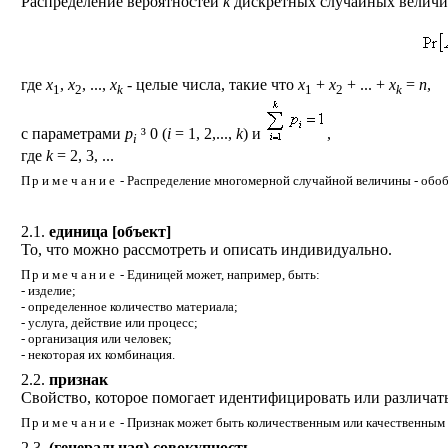
Распределение вероятностей
k
дискретных случайных велич
где
x
,
x
, ...,
x
- целые числа, такие что
x
+
x
+ ... +
x
=
n
,
1
2
k
1
2
k
с параметрами
p
³
0 (
i
= 1, 2,...,
k
) и
,
i
где
k
= 2, 3, ...
Примечание
- Распределение многомерной случайной величины - обо
2.1.
единица [объект]
То, что можно рассмотреть и описать индивидуально.
Примечание
- Единицей может, например, быть:
- изделие;
- определенное количество материала;
- услуга, действие или процесс;
- организация или человек;
- некоторая их комбинация.
2.2.
признак
Свойство, которое помогает идентифицировать или различат
Примечание
- Признак может быть количественным или качественным 
2.3.
(генеральная) совокупность