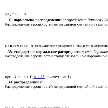
для
j
= 1, 2, ...,
n
.
1.37.
нормальное распределение
;
распределение Лапласа - Г
Распределение вероятностей непрерывной случайной велич
Примечание
-
m
- математическое ожидание;
s
- стандартное отклонен
1.38.
стандартное нормальное распределение
;
стандартное 
Распределение вероятностей стандартизованной нормально
при -
¥
<
u
< +
¥
(
п. 1.25
, примечание 1).
2
1.39.
распределение
c
Распределение вероятностей непрерывной случайной величи
2