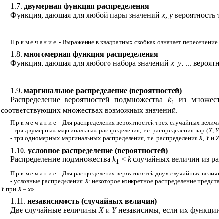
1.7.
двумерная функция распределения
Функция, дающая для любой пары значений
х
,
у
вероятность 
Примечание
- Выражение в квадратных скобках означает пересечени
1.8.
многомерная функция распределения
Функция, дающая для любого набора значений
х
,
у
, ... веро
1.9.
маргинальное распределение (вероятностей)
Распределение вероятностей подмножества
k
из множес
1
соответствующих множествах возможных значений.
Примечание
- Для распределения вероятностей трех случайных вели
- три двумерных маргинальных распределения, т.е. распределения пар (
X
,
Y
- три одномерных маргинальных распределения, т.е. распределения
X
,
Y
и
Z
1.10.
условное распределение (вероятностей)
Распределение подмножества
k
<
k
случайных величин из ра
1
Примечание
- Для распределения вероятностей двух случайных вели
- условные распределения
X
: некоторое конкретное распределение предст
Y
при
Х
=
х
».
1.11.
независимость (случайных величин)
Две случайные величины
Х
и
Y
независимы, если их функции