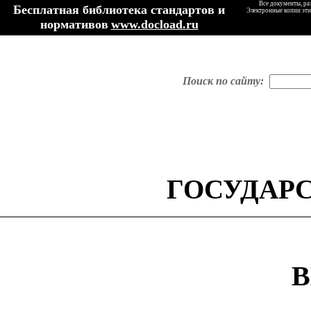
Все документы, ра
Бесплатная библиотека стандартов и
Электронные копии эти
нормативов
www.docload.ru
Поиск по сайту:
ГОСУДАР
В