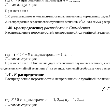
где
c
³
0 при значении параметра
n
= 1, 2,...;
Г
- гамма-функция.
Примечания
1. Сумма квадратов
n
независимых стандартизованных нормальных случай
2
2. Распределение вероятностей случайной величины
c
/2 - это гамма-рас
1.40.
t
-распределение;
распределение Стьюдента
Распределение вероятностей непрерывной случайной величин
где -
¥
<
t
< +
¥
с параметром
n
= 1, 2,...;
Г
- гамма-функция.
Примечание
- Отношение двух независимых случайных величин, числит
2
от деления случайной величины
c
на ее число степеней свободы
n
- это расп
1.41.
F
-распределение
Распределение вероятностей непрерывной случайной величин
где
F
³
0 с параметрами
n
= 1, 2,...;
n
= 1, 2,...;
1
2
Г
- гамма-функция.