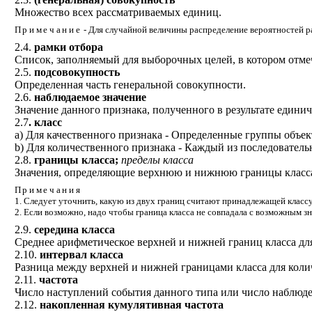
Множество всех рассматриваемых единиц.
Примечание
- Для случайной величины распределение вероятностей р
2.4.
рамки отбора
Список, заполняемый для выборочных целей, в котором отмеч
2.5.
подсовокупность
Определенная часть генеральной совокупности.
2.6.
наблюдаемое значение
Значение данного признака, полученного в результате едини
2.7
. класс
а) Для качественного признака - Определенные группы объек
b
) Для количественного признака - Каждый из последовател
2.8.
границы класса;
пределы класса
Значения, определяющие верхнюю и нижнюю границы класс
Примечания
1. Следует уточнить, какую из двух границ считают принадлежащей классу
2. Если возможно, надо чтобы граница класса не совпадала с возможным з
2.9.
середина класса
Среднее арифметическое верхней и нижней границ класса дл
2.10.
интервал класса
Разница между верхней и нижней границами класса для коли
2.11.
частота
Число наступлений события данного типа или число наблюде
2.12.
накопленная кумулятивная частота