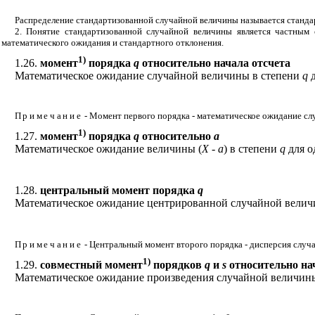
Распределение стандартизованной случайной величины называется станд
2. Понятие стандартизованной случайной величины является частным 
математического ожидания и стандартного отклонения.
1)
1.26.
момент
порядка
q
относительно начала отсчета
Математическое ожидание случайной величины в степени
q
д
Примечание
- Момент первого порядка - математическое ожидание с
1)
1.27.
момент
порядка
q
относительно
а
Математическое ожидание величины (
X
-
а
) в степени
q
для о
1.28.
центральный момент порядка
q
Математическое ожидание центрированной случайной велич
Примечание
- Центральный момент второго порядка - дисперсия слу
1)
1.29.
совместный момент
порядков
q
и
s
относительно на
Математическое ожидание произведения случайной величи