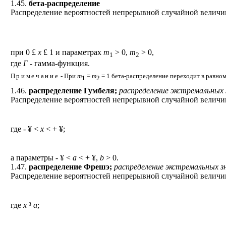
1.45.
бета-распределение
Распределение вероятностей непрерывной случайной велич
при 0
£
x
£
1 и параметрах
m
> 0,
m
> 0,
1
2
где
Г
- гамма-функция.
Примечание
- При
m
=
m
= 1 бета-распределение переходит в равно
1
2
1.46.
распределение Гумбеля;
распределение экстремальных 
Распределение вероятностей непрерывной случайной велич
где -
¥
<
х
< +
¥
;
а параметры -
¥
<
a
< +
¥
,
b
> 0.
1.47.
распределение Фрешэ;
распределение экстремальных з
Распределение вероятностей непрерывной случайной велич
где
х
³
а
;