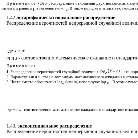
Примечание
- Это распределение отношения двух независимых слу
числителя равно
n
, а знаменателя -
n
. В таком порядке и записывают числа
1
2
1.42
логарифмически нормальное распределение
Распределение вероятностей непрерывной случайной велич
где
x
>
a
;
m
и
s
- соответственно математическое ожидание и стандарт
Примечания
1. Распределение вероятностей случайной величины
- это но
2. Параметры
m
и
s
- это не логарифмы математического ожидания и станд
3. Часто вместо обозначения
log
(или
ln
) используют
log
. В этом случае
10
e
где
m
и
s
- соответственно математическое ожидание и стандартное откло
1.43.
экспоненциальное распределение
Распределение вероятностей непрерывной случайной велич