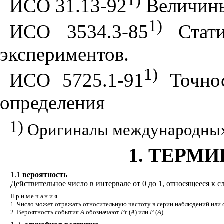
1)
ИСО 31.13-92
Величины 
1)
ИСО 3534.3-85
Стати
экспериментов.
1)
ИСО 5725.1-91
Точнос
определения
1)
Оригиналы международных 
1. ТЕРМ
1.1
вероятность
Действительное число в интервале от 0 до 1, относящееся к 
Примечания
1. Число может отражать относительную частоту в серии наблюдений или с
2. Вероятность события
А
обозначают
Р
r
(
А
) или
Р
(
А
)