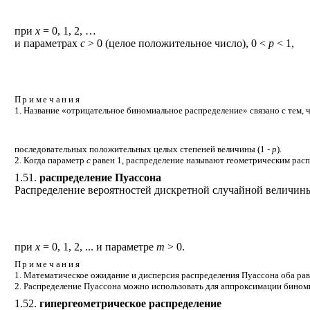
при
x
= 0, 1, 2, …
и параметрах
c
> 0 (целое положительное число), 0 <
p
< 1,
Примечания
1. Название «отрицательное биномиальное распределение» связано с тем,
последовательных положительных целых степеней величины (1 -
р
).
2. Когда параметр
с
равен 1, распределение называют геометрическим рас
1.51.
распределение Пуассона
Распределение вероятностей дискретной случайной величины
при
х
= 0, 1, 2, ... и параметре
m
> 0.
Примечания
1. Математическое ожидание и дисперсия распределения Пуассона оба р
2. Распределение Пуассона можно использовать для аппроксимации бином
1.52.
гипергеометрическое распределение