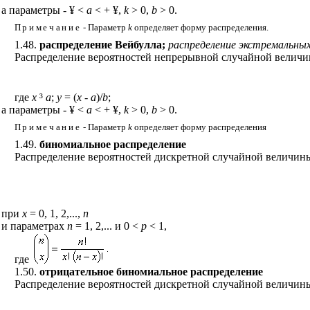
а параметры -
¥
<
a
< +
¥
,
k
> 0,
b
> 0.
Примечание
- Параметр
k
определяет форму распределения.
1.48.
распределение Вейбулла;
распределение экстремальных
Распределение вероятностей непрерывной случайной величи
где
х
³
а
;
y
= (
x
-
a
)/
b
;
а параметры -
¥
<
a
< +
¥
,
k
> 0,
b
> 0.
Примечание
- Параметр
k
определяет форму распределения
1.49.
биномиальное распределение
Распределение вероятностей дискретной случайной величи
при
х
= 0, 1, 2,...,
n
и параметрах
n
= 1, 2,... и 0 <
p
< 1,
где
1.50.
отрицательное биномиальное распределение
Распределение вероятностей дискретной случайной величи