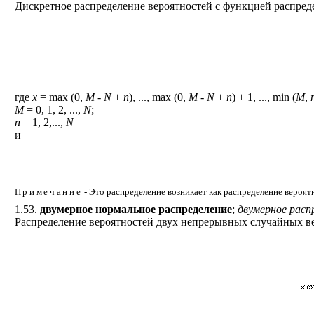
Дискретное распределение вероятностей с функцией распред
где
х
=
max
(0,
М
-
N
+
n
), ...,
max
(0,
М
-
N
+
n
) + 1, ...,
min
(
М
,
М
= 0, 1, 2, ...,
N
;
n
= 1, 2,...,
N
и
Примечание
- Это распределение возникает как распределение вероят
1.53.
двумерное нормальное распределение
;
двумерное расп
Распределение вероятностей двух непрерывных случайных 