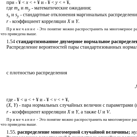
при -
¥
<
x
< +
¥
и -
¥
<
у
< +
¥
,
где
m
и
m
- математические ожидания;
x
y
s
и
s
- стандартные отклонения маргинальных распределен
x
y
r
- коэффициент корреляции
Х
и
Y
.
Примечание
- Это понятие можно распространить на многомерное ра
что приведена выше.
1.54
стандартизованное двумерное нормальное распределе
Распределение вероятностей пары стандартизованных норм
с плотностью распределения
где -
¥
<
u
< +
¥
и -
¥
<
v
< +
¥
,
(
X
,
Y
) - пара нормальных случайных величин с параметрами (
r
- коэффициент корреляции
Х
и
Y
, а также
U
и
V
.
Примечание
- Это понятие можно распространить на многомерное рас
что приведена выше.
1.55.
распределение многомерной случайной величины;
му