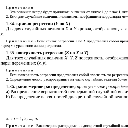
Примечания
1. Эта величина всегда будет принимать значения от минус 1 до плюс 1, вк
2. Если две случайные величины независимы, коэффициент корреляции меж
1.34.
кривая регрессии (
Y
по
X
)
Для двух случайных величин
Х
и
Y
кривая, отображающая за
х
.
Примечание
- Если кривая регрессии
Y
по
X
представляет собой прям
перед
х
в уравнении линии регрессии.
1.35.
поверхность регрессии (
Z
по
Х
и
Y
)
Для трех случайных величин
X
,
Y
,
Z
поверхность, отображаю
пары переменных (
х
,
у
).
Примечания
1. Если поверхность регрессии представляет собой плоскость, то регрес
2. Определение можно распространить на число случайных величин более 
1.36.
равномерное распределение;
прямоугольное распределе
а) Распределение вероятностей непрерывной случайной велич
b
) Распределение вероятностей дискретной случайной величи
для
i
= 1, 2, ...,
n
.
Примечание
- Равномерное распределение дискретной случайной велич