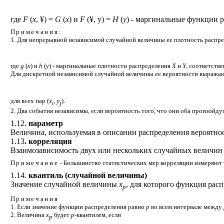
где
F
(
х
,
¥
) =
G
(
х
) и
F
(
¥
, у) =
Н
(
у
) - маргинальные функции 
Примечания
:
1. Для непрерывной независимой случайной величины ее плотность распре
где
g
(
x
) и
h
(
у
) - маргинальные плотности распределения
Х
и
Y
, соответстве
Для дискретной независимой случайной величины ее вероятности выражаю
для всех пар (
x
,
у
).
j
i
2. Два события независимы, если вероятность того, что они оба произойду
1.12.
параметр
Величина, используемая в описании распределения вероятно
1.13
. корреляция
Взаимозависимость двух или нескольких случайных величин 
Примечание
- Большинство статистических мер корреляции измеряют 
1.14.
квантиль (случайной величины)
Значение случайной величины
х
, для которого функция рас
p
Примечания
1. Если значение функции распределения равно
p
во всем интервале между 
2. Величина
х
будет
p
-квантилем, если
p