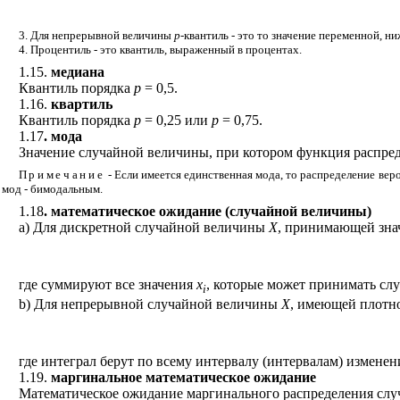
3. Для непрерывной величины
p
-квантиль - это то значение переменной, н
4. Процентиль - это квантиль, выраженный в процентах.
1.15.
медиана
Квантиль порядка
p
= 0,5.
1.16.
квартиль
Квантиль порядка
p
= 0,25 или
p
= 0,75.
1.17
. мода
Значение случайной величины, при котором функция распред
Примечание
- Если имеется единственная мода, то распределение вер
мод - бимодальным.
1.18
. математическое ожидание (случайной величины)
а) Для дискретной случайной величины
X
, принимающей зн
где суммируют все значения
x
, которые может принимать сл
i
b
) Для непрерывной случайной величины
X
, имеющей плотн
где интеграл берут по всему интервалу (интервалам) измене
1.19.
маргинальное математическое ожидание
Математическое ожидание маргинального распределения слу