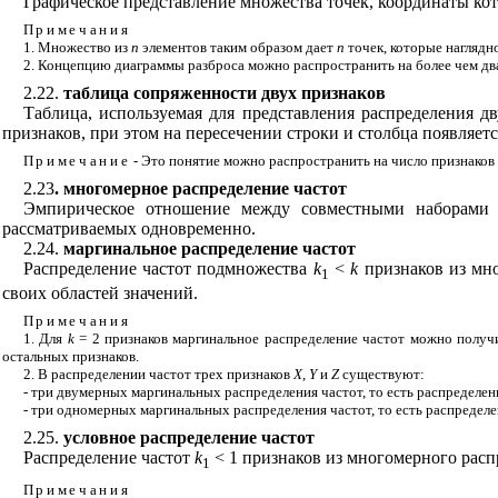
Графическое представление множества точек, координаты к
Примечания
1. Множество из
n
элементов таким образом дает
n
точек, которые нагляд
2. Концепцию диаграммы разброса можно распространить на более чем два
2.22.
таблица сопряженности двух признаков
Таблица, используемая для представления распределения дв
признаков, при этом на пересечении строки и столбца появляет
Примечание
- Это понятие можно распространить на число признаков 
2.23
. многомерное распределение частот
Эмпирическое отношение между совместными наборами з
рассматриваемых одновременно.
2.24.
маргинальное распределение частот
Распределение частот подмножества
k
<
k
признаков из мн
1
своих областей значений.
Примечания
1. Для
k
= 2 признаков маргинальное распределение частот можно получи
остальных признаков.
2. В распределении частот трех признаков
X
,
Y
и
Z
существуют:
- три двумерных маргинальных распределения частот, то есть распределени
- три одномерных маргинальных распределения частот, то есть распредел
2.25.
условное распределение частот
Распределение частот
k
< 1 признаков из многомерного распр
1
Примечания