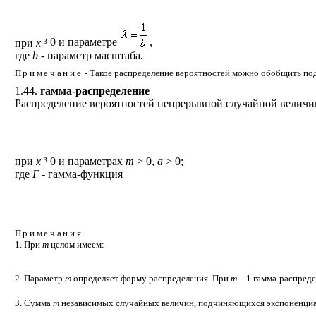
при
х
³
0 и параметре
,
где
b
- параметр масштаба.
Примечание
- Такое распределение вероятностей можно обобщить под
1.44.
гамма-распределение
Распределение вероятностей непрерывной случайной велич
при
х
³
0 и параметрах
m
> 0,
a
> 0;
где
Г
- гамма-функция
Примечания
1. При
m
целом имеем:
2. Параметр
m
определяет форму распределения. При
m
= 1 гамма-распреде
3. Сумма
m
независимых случайных величин, подчиняющихся экспоненциа