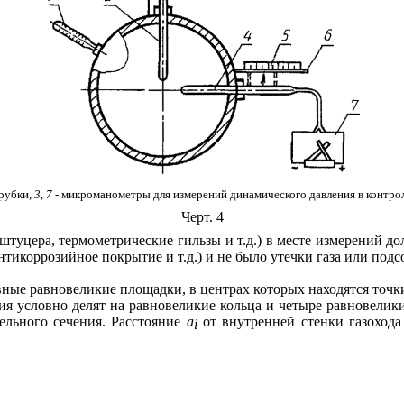
трубки,
3, 7 -
микроманометры для измерений динамического давления в контро
Черт. 4
 штуцера, термометрические гильзы и т.д.) в месте измерений
тикоррозийное покрытие и т.д.) и не было утечки газа или
подсо
авные равновеликие площадки, в центрах которых находятся точк
ния условно делят на равновеликие кольца и четыре равновелики
ельного сечения. Расстояние
а
от внутренней стенки газохода
i