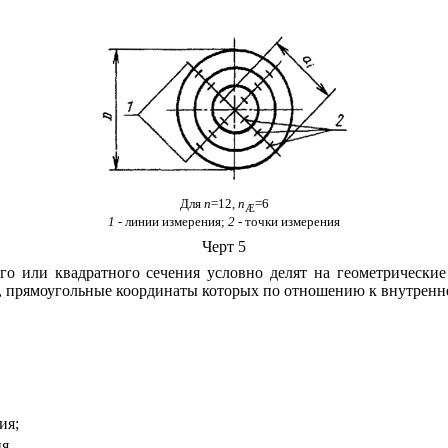
Для
n
=12,
n
=6
Æ
1
- линии измерения;
2 -
точки измерения
Черт 5
ого или квадратного сечения условно делят на геометрическ
, прямоугольные координаты которых по отношению к внутренне
ия;
я.