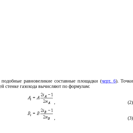
ие подобные равновеликие составные площадки (
черт. 6
). Точк
й стенке газохода вычисляют по формулам:
,
(2)
,
(3)