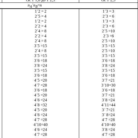
n
´
n
=
n
A
B
1
´
2 = 2
1
´
3 = 3
2
´
5 = 4
2
´
3 = 6
1
´
2 = 2
1
´
3 = 3
2
´
2 = 4
2
´
3 = 6
2
´
4 = 8
2
´
5 =10
2
´
2 = 4
2
´
3 =6
2
´
4 = 8
2
´
5 =10
3
´
5 =15
3
´
5 =15
2
´
4 = 8
2
´
5 =10
3
´
5 =15
3
´
5 =15
3
´
6 =18
3
´
6 =18
3
´
8 =24
3
´
8 =24
3
´
5 =15
3
´
5 =15
3
´
6 =18
3
´
6 =18
4
´
5 =20
3
´
7 =21
4
´
7 =28
3
´
10=30
3
´
6 =18
3
´
6 =18
4
´
5 =20
3
´
7 =21
4
´
6 =24
3
´
8 =24
4
´
8 =32
4
´
11=44
4
´
5 =20
3
´
7=21
4
´
6 =24
3
´
8=24
4
´
7 =28
4
´
7 =28
4
´
10=40
4
´
10=40
4
´
6 =24
3
´
8 =24
4
´
7 =28
4
´
7 =28