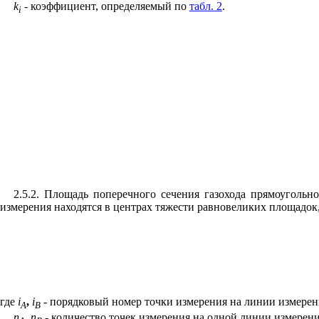
k
- коэффициент, определяемый по
табл. 2
.
i
2.5.2. Площадь поперечного сечения газохода прямоугольн
измерения находятся в центрах тяжести равновеликих площадок
где
i
,
i
- порядковый номер точки измерения на линии измерен
A
B
n
,
n
- количество точек измерения на одной линии измерени