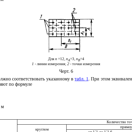
Для
n
=12,
n
=3,
n
=4
A
B
1
- линии измерения;
2 -
точки измерения
Черт. 6
олжно соответствовать указанному в
табл. 1
. При этом
эквивален
яют по формуле
 м
Количество то
прямоу
круглом
от 1
´
1 до 1
´
1,6