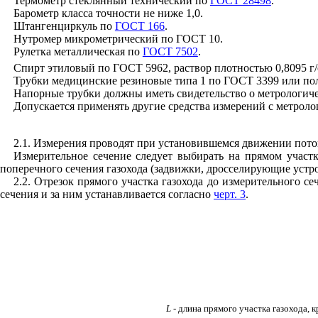
Термометр стеклянный технический по
ГОСТ 28498
.
Барометр класса точности не ниже 1,0.
Штангенциркуль по
ГОСТ 166
.
Нутромер микрометрический по ГОСТ 10.
Рулетка металлическая по
ГОСТ 7502
.
Спирт этиловый по ГОСТ 5962, раствор плотностью 0,8095 г
Трубки медицинские резиновые типа 1 по ГОСТ 3399 или п
Напорные трубки должны иметь свидетельство о метрологиче
Допускается применять другие средства измерений с метрол
2.1. Измерения проводят при установившемся движении поток
Измерительное сечение следует выбирать на прямом участке
поперечного сечения газохода (задвижки, дросселирующие устрой
2.2. Отрезок прямого участка газохода до измерительного с
сечения и за ним устанавливается согласно
черт. 3
.
L
-
длина прямого участка газохода, 