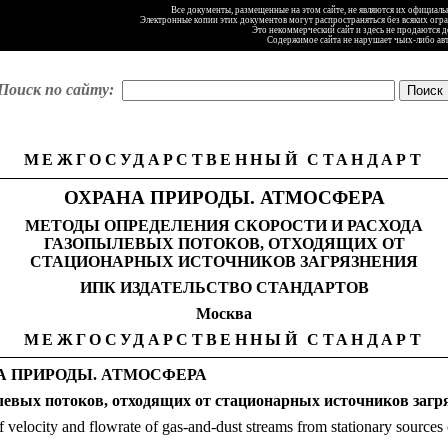
Все документы, размещенные на этом сайте, не являются их официал
Электронные копии этих документов могут распространяться без всяких огр
Это некоммерческий сайт и здесь не продаются 
Содержимое сайта не нарушает чьих-либо ав
Поиск по сайту:
МЕЖГОСУДАРСТВЕННЫЙ СТАНДАРТ
ОХРАНА ПРИРОДЫ. АТМОСФЕРА
МЕТОДЫ ОПРЕДЕЛЕНИЯ СКОРОСТИ И РАСХОДА
ГАЗОПЫЛЕВЫХ ПОТОКОВ, ОТХОДЯЩИХ ОТ
СТАЦИОНАРНЫХ ИСТОЧНИКОВ ЗАГРЯЗНЕНИЯ
ИПК ИЗДАТЕЛЬСТВО СТАНДАРТОВ
Москва
МЕЖГОСУДАРСТВЕННЫЙ СТАНДАРТ
А ПРИРОДЫ. АТМОСФЕРА
левых потоков, отходящих от стационарных источников загр
velocity and flowrate of gas-and-dust streams from stationary sources 