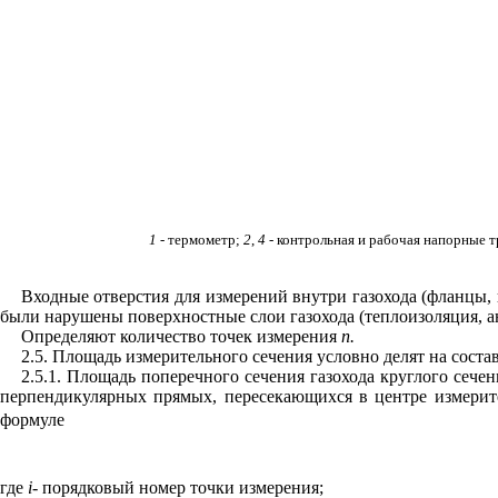
1
- термометр;
2
,
4 -
контрольная и рабочая напорные 
Входные отверстия для измерений внутри газохода (фланцы,
были нарушены поверхностные слои газохода (теплоизоляция, ан
Определяют количество точек измерения
п.
2.5. Площадь измерительного сечения условно делят на сост
2.5.1. Площадь поперечного сечения газохода круглого сече
перпендикулярных прямых, пересекающихся в центре измерит
формуле
где
i
- порядковый номер точки измерения;