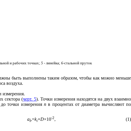
льной и рабочих точках;
5 -
линейка;
6-
стальной пруток
 должны быть выполнены таким образом, чтобы как можно меньше
са воздуха.
и измерения.
х сектора (
черт. 5
). Точки измерения находятся на двух взаимн
 до точки измерения
п
в процентах от диаметра вычисляют п
-2
а
,=
k
×
D
×
10
,
(1)
i
i