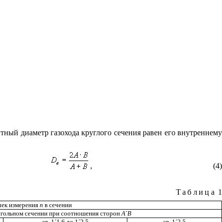
тный диаметр газохода круглого сечения равен его внутреннем
,
(4)
Таблица
1
чек измерения
п
в сечении
гольном сечении при соотношения сторон
A
´
В
св. 1
´
1,6 до 1
´
2,5
св. 1
´
2,5