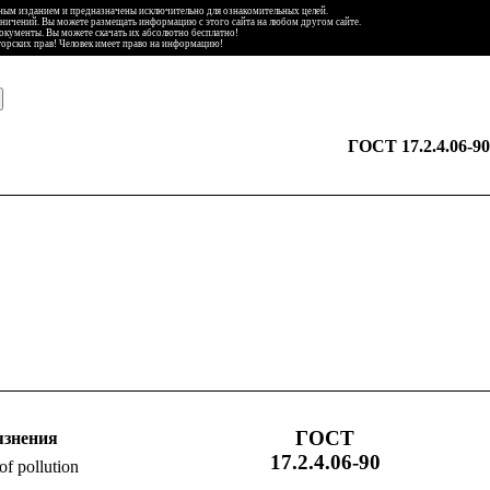
ьным изданием и предназначены исключительно для ознакомительных целей.
аничений. Вы можете размещать информацию с этого сайта на любом другом сайте.
документы. Вы можете скачать их абсолютно бесплатно!
торских прав! Человек имеет право на информацию!
ГОСТ 17.2.4.06-90
ГОСТ
язнения
17.2.4.06-90
of pollution