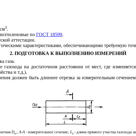
3
/см
.
олиэтиленовые по
ГОСТ 18599
.
ской аттестации.
огическими характеристиками, обеспечивающими требуемую точ
2. ПОДГОТОВКА К ВЫПОЛНЕНИЮ ИЗМЕРЕНИЙ
а газа.
 газохода на достаточном расстоянии от мест, где изменяется
ства и т.д.).
ечения должен быть длиннее отрезка за измерительным сечением
кратная
D
,;
А-А
- измерительное сечение;
L
-
длина прямого участка газохода з
e
z