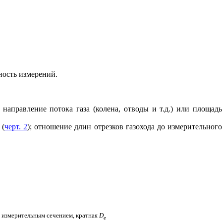
ность измерений.
 направление потока газа (колена, отводы и т.д.) или площадь
 (
черт. 2
); отношение длин отрезков газохода до измерительног
а измерительным сечением, кратная
D
e