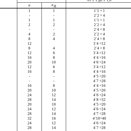
п
п
Æ
1
1
1
´
1 = 1
-
-
2
´
2 = 4
1
1
1
´
1 = 1
2
2
2
´
2 = 4
-
-
2
´
4 = 8
4
2
2
´
2 = 4
8
4
2
´
4 = 8
12
3
´
4 =12
8
4
2
´
4 = 8
12
6
3
´
4 =12
16
8
4
´
4 =16
20
10
4
´
6 =24
12
6
3
´
4 =12
16
8
4
´
4 =16
-
-
4
´
5 =20
-
-
4
´
7 =28
16
8
4
´
4 =16
20
10
4
´
5 =20
24
12
4
´
6 =24
28
14
4
´
8 =32
20
10
4
´
5 =20
24
12
4
´
6 =24
28
14
4
´
7 =28
32
16
4
´
10=40
24
12
4
´
6 =24
28
14
4
´
7 =28