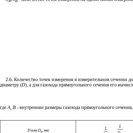
A
B
2.6. Количество точек измерения в измерительном
сечении
д
диаметру (
D
)
,
а для газохода прямоугольного сечения
его
вычисл
где
А, В -
внутренние размеры газохода прямоугольного сечения,
D
или
D
, мм
e