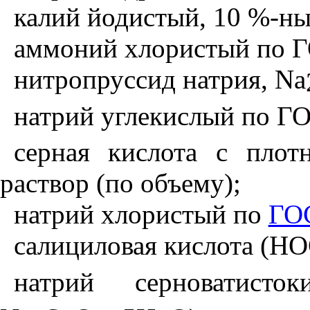
калий йодистый, 10 %-ны
аммоний хлористый по Г
нитропруссид натрия,
Na
натрий углекислый по Г
серная кислота с плот
раствор (по объему);
натрий хлористый по
ГО
салициловая кислота (Н
натрий серноватисток