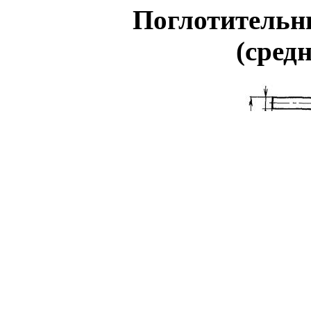
Поглотительн
(сред