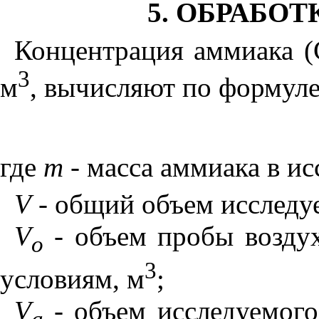
5. ОБРАБОТ
Концентрация аммиака (С
3
м
, вычисляют по формул
где
т
- масса аммиака в ис
V
- общий объем исследуе
V
- объем пробы возду
o
3
условиям, м
;
V
- объем исследуемого 
a