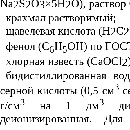
Na
S
O
×
5
H
O
), раствор
2
2
3
2
крахмал растворимый;
щавелевая кислота (
H
C
2
2
фенол (С
Н
ОН) по ГОСТ
6
5
хлорная известь (СаОС
l
2
бидистиллированная вод
3
серной кислоты (0,5 см
с
3
3
г/см
на 1 дм
дис
деионизированная. Для