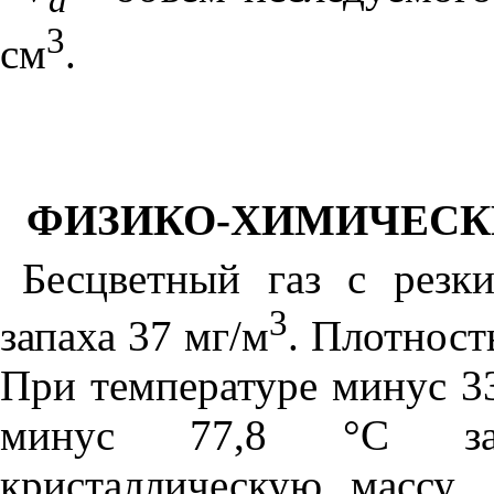
3
см
.
ФИЗИКО-ХИМИЧЕСК
Бесцветный газ с резк
3
запаха 37 мг/м
. Плотност
При температуре минус 3
минус 77,8 °С зат
кристаллическую массу