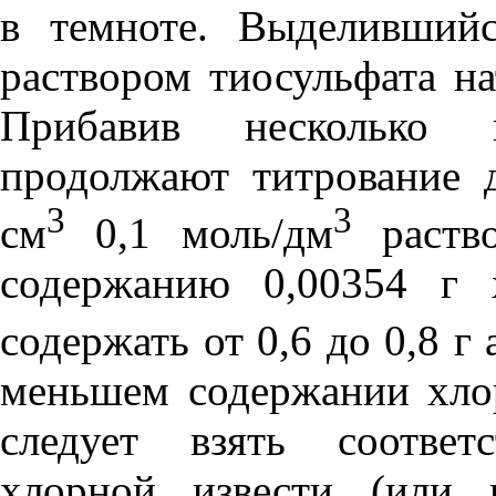
в темноте. Выделивший
раствором тиосульфата на
Прибавив несколько к
продолжают титрование д
3
3
см
0,1 моль/дм
раство
содержанию 0,00354 г 
содержать от 0,6 до 0,8 г
меньшем содержании хлор
следует взять соответ
хлорной извести (или 