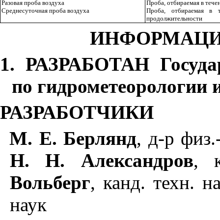
Разовая проба воздуха
Проба, отбираемая в тече
Среднесуточная проба воздуха
Проба, отбираемая в 
продолжительности
ИНФОРМАЦИ
1. РАЗРАБОТАН Госуда
по гидрометеорологии 
РАЗРАБОТЧИКИ
М. Е. Берлянд
,
д-р физ.-
Н. Н. Александров
,
ка
Вольберг
,
канд. техн. на
наук