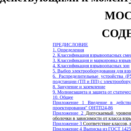
МОС
СОД
ПРЕДИСЛОВИЕ
1.
О
пределения
2. Классификация взрывоопасных сме
3. Классификация и маркировка взры
4. Классификация взрывоопасных зон
5. Выбор электрооборудования для вз
6. Распределительные устройства (
Р
подстанции (
ТП
и
ПП
) с электрообор
8. Зануление и заземление
9. Молниезащита и защита от статичес
10. Общее
Приложение 1
Введение в действ
проектирования" ОНТП24-86
Приложение 2
Допускаемый уровен
оболочки в зависимости от класса вз
Приложение 3
Соответствие классов,
Приложение 4
Выписка из ГОСТ 142