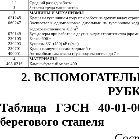
1.1
Средний разряд работы
2
Затраты труда машинистов
3
МАШИНЫ И МЕХАНИЗМЫ
021245
Краны на гусеничном ходу при работе на других видах строи
060247
Экскаваторы одноковшовые дизельные на гусеничном ходу
3
водохозяйственного) 0,5 м
070149
Бульдозеры при работе на других видах строительства (кроме в
230105
Баржи 600 т
230203
Буксиры 331 (450) кВт (л.с.)
230701
Краны плавучие несамоходные 5 т
400051
Автомобили-самосвалы грузоподъемностью до 7 т
4
МАТЕРИАЛЫ
408-0216
Камень бутовый марка 400
2. ВСПОМОГАТЕЛ
РУБ
Таблица ГЭСН
40-01-0
берегового стапеля
Сос