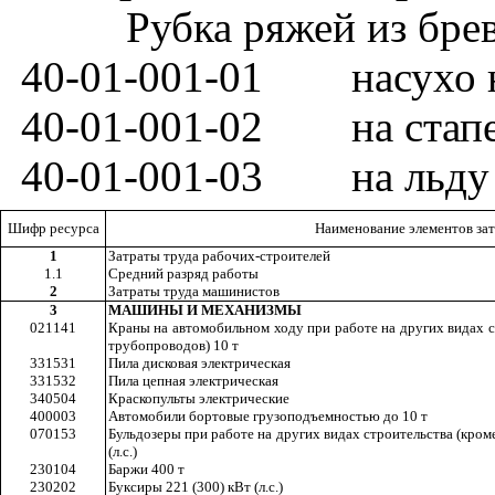
Рубка ряжей из бре
40-01-001-01
насухо 
40-01-001-02
на стап
40-01-001-03
на льду
Шифр ресурса
Наименование элементов за
1
Затраты труда рабочих-строителей
1.1
Средний разряд работы
2
Затраты труда машинистов
3
МАШИНЫ И МЕХАНИЗМЫ
021141
Краны на автомобильном ходу при работе на других видах с
трубопроводов) 10 т
331531
Пила дисковая электрическая
331532
Пила цепная электрическая
340504
Краскопульты электрические
400003
Автомобили бортовые грузоподъемностью до 10 т
070153
Бульдозеры при работе на других видах строительства (кром
(л.с.)
230104
Баржи 400 т
230202
Буксиры 221 (300) кВт (л.с.)