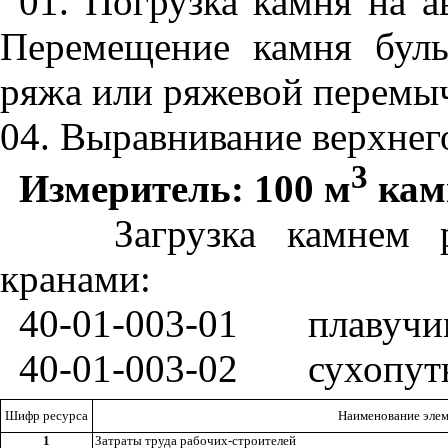
01. Погрузка камня на а
Перемещение камня буль
ряжа или ряжевой перемыч
04. Выравнивание верхнего
3
Измеритель: 100 м
кам
Загрузка камнем
кранами:
40-01-003-01
плавучи
40-01-003-02
сухопут
Шифр ресурса
Наименование элем
1
Затраты труда рабочих-строителей