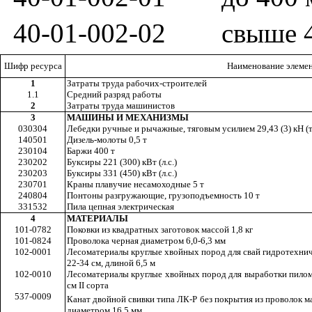
40-01-002-02
свыше 
Шифр ресурса
Наименование элемен
1
Затраты труда рабочих-строителей
1.1
Средний разряд работы
2
Затраты труда машинистов
3
МАШИНЫ И МЕХАНИЗМЫ
030304
Лебедки ручные и рычажные, тяговым усилием 29,43 (3) кН (т
140501
Дизель-молоты 0,5 т
230104
Баржи 400 т
230202
Буксиры 221 (300) кВт (л.с.)
230203
Буксиры 331 (450) кВт (л.с.)
230701
Краны плавучие несамоходные 5 т
240804
Понтоны разгружающие, грузоподъемность 10 т
331532
Пила цепная электрическая
4
МАТЕРИАЛЫ
101-0782
Поковки из квадратных заготовок массой 1,8 кг
101-0824
Проволока черная диаметром 6,0-6,3 мм
102-0001
Лесоматериалы круглые хвойных пород для свай гидротехнич
22-34 см, длиной 6,5 м
102-0010
Лесоматериалы круглые хвойных пород для выработки пилома
см
II
сорта
537-0009
Канат двойной свивки типа ЛК-Р без покрытия из проволок м
диаметром 16,5 мм