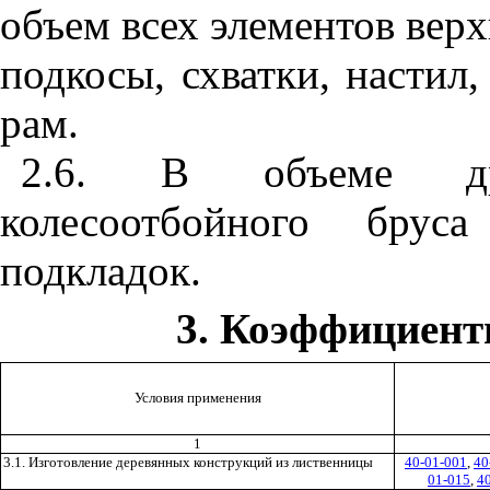
объем всех элементов верх
подкосы, схватки, настил,
рам.
2.6. В объеме др
колесоотбойного брус
подкладок.
3. Коэффициен
Условия применения
1
3.1. Изготовление деревянных конструкций из лиственни
цы
40-01-001
,
40
01-015
,
4