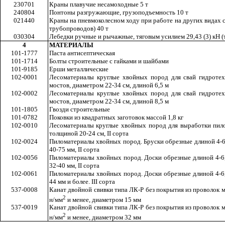
230701
Краны плавучие несамоходные 5 т
240804
Понтоны разгружающие, грузоподъемность 10 т
021440
Краны на пневмоколесном ходу при работе на других видах 
трубопроводов) 40 т
030304
Лебедки ручные и рычажные, тяговым усилием 29,43 (3) кН (
4
МАТЕРИАЛЫ
101-1777
Паста антисептическая
101-1714
Болты строительные с гайками и шайбами
101-9185
Ерши металлические
102-0001
Лесоматериалы круглые хвойных пород для свай гидроте
мостов, диаметром 22-34 см, длиной 6,5 м
102-0002
Лесоматериалы круглые хвойных пород для свай гидроте
мостов, диаметром 22-34 см, длиной 8,5 м
101-1805
Гвозди строительные
101-0782
Поковки из квадратных заготовок массой 1,8 кг
102-0010
Лесоматериалы круглые хвойных пород для выработки пило
толщиной 20-24 см,
II
сорта
102-0024
Пиломатериалы хвойных пород. Бруски обрезные длиной 4-6
40-75 мм,
II
сорта
102-0056
Пиломатериалы хвойных пород. Доски обрезные длиной 4-6
32-40 мм,
II
сорта
102-0061
Пиломатериалы хвойных пород. Доски обрезные длиной 4-6
44 мм и более.
III
сорта
537-0008
Канат двойной свивки типа ЛК-Р без покрытия из проволок 
2
н/мм
и менее, диаметром 15 мм
537-0019
Канат двойной свивки типа ЛК-Р без покрытия из проволок 
2
н/мм
и менее, диаметром 32 мм