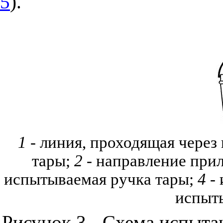
5
).
1
- линия, проходящая через
тары;
2
- направление прил
испытываемая ручка тары;
4
- 
испыт
Рисунок 3 - Схема испыта