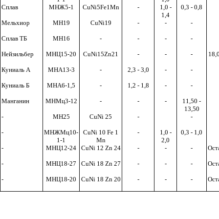
Сплав
МНЖ5-1
CuNi
5
Fe
1
Mn
-
1,0 -
0,3 - 0,8
1,4
Мельхиор
МН19
CuNi
19
-
-
-
Сплав ТБ
МН16
-
-
-
-
Нейзильбер
МНЦ15-20
CuNi
15
Zn
21
-
-
-
18,0
Куниаль А
МНА13-3
-
2,3 - 3,0
-
-
Куниаль Б
МНА6-1,5
-
1,2 - 1,8
-
-
Манганин
МНМц3-12
-
-
-
11,50
-
13,50
-
МН25
CuNi
25
-
-
-
МНЖМц10-
CuNi 10 Fe 1
-
1,0 -
0,3 - 1,0
1-1
Mn
2,0
-
МНЦ12-24
CuNi
12
Zn
24
-
-
-
Ост
-
МНЦ18-27
CuNi
18
Zn
27
-
-
-
Ост
-
МНЦ18-20
CuNi
18
Zn
20
-
-
-
Ост