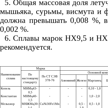
5. Общая массовая доля лету
мышьяка, сурьмы, висмута и
должна превышать 0,008 %, в
0,002 %.
6. Сплавы марок НХ9,5 и НХ
рекомендуется.
Марка
Основной ком
Наименование
По
По СТ СЭВ
сплава
настоящему
378-76
Алюминий
Железо
Марганец
Ц
стандарту
Копель
МНМц43-
-
-
-
0,10 - 1,0
0,5
Константан
МНМц40-
-
-
-
1,0
-
2,0
1,5
Мельхиор
МНЖМц30-
CuNi
30
Fe
1
Mn
-
0,5 -
0,5 - 1,0
1-1
1,0