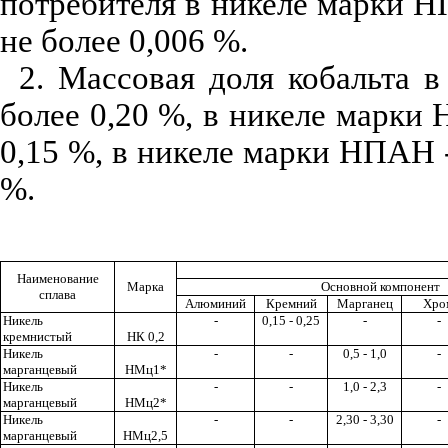
потребителя в никеле марки 
не более 0,006 %.
2. Массовая доля кобальта 
более 0,20 %, в никеле марки 
0,15 %, в никеле марки НПАН -
%.
Наименование
Марка
Основной компонент
сплава
Алюминий
Кремний
Марганец
Хро
Никель
-
0,15 - 0,25
-
-
кремнистый
НК 0,2
Никель
-
-
0,5 - 1,0
-
марганцевый
НМц1*
Никель
-
-
1,0 - 2,3
-
марганцевый
НМц2*
Никель
-
-
2,30 - 3,30
-
марганцевый
НМц2,5