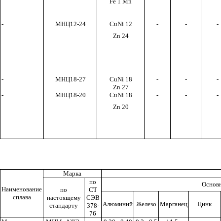
Fe 1 Mn
-
МНЦ
12-24
CuNi 12
-
-
-
Zn 24
-
МНЦ
18-27
CuNi
18
-
-
-
Zn 27
-
МНЦ
18-20
CuNi 18
-
-
-
Zn
20
Марка
по
Основ
Наименование
по
СТ
сплава
настоящему
СЭВ
Алюминий
Железо
Марганец
Цинк
стандарту
378-
76