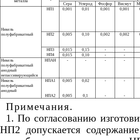
металла
Сера
Углерод
Фосфор
Висмут
М
НП1
0,001
0,01
0,001
0,001
Никель
полуфабрикатный
НП2
0,005
0,10
0,002
0,002
НП3
0,015
0,15
-
-
НП4
0,015
0,10
-
-
Никель
НПАН
-
-
-
-
полуфабрикатный
анодный
непассивирующийся
Никель
НПА1
0,005
0,02
-
-
полуфабрикатный
анодный
НПА2
0,005
0,1
-
-
Примечания
.
1. По согласованию изготови
НП2 допускается содержание