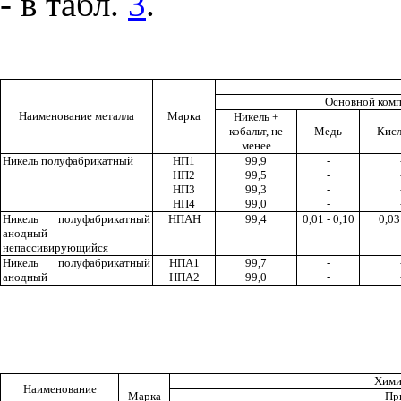
- в табл.
3
.
Основной ком
Наименование металла
Марка
Никель +
кобальт, не
Медь
Кис
менее
Никель полуфабрикатный
НП1
99,9
-
НП2
99,5
-
НП
3
99,3
-
НП4
99,0
-
Никель полуфабрикатный
НПАН
99,4
0,01 - 0,10
0,03
анодный
непассивирующийся
Никель полуфабрикатный
НПА
1
99,7
-
анодный
НПА
2
99,0
-
Хими
Наименование
Марка
Пр