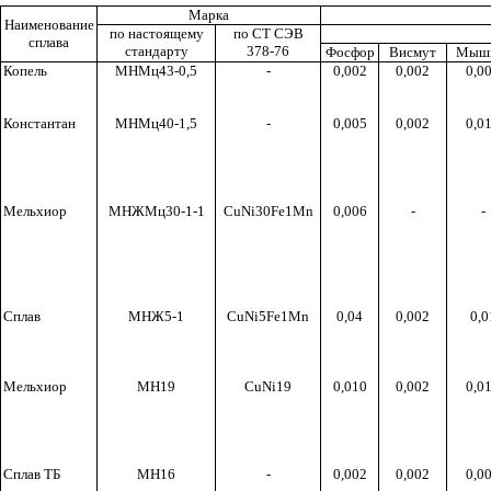
Марка
Наименование
по настоящему
по СТ СЭВ
сплава
стандарту
378-76
Фосфор
Висмут
Мыш
Копель
МНМц43-0,5
-
0,002
0,002
0,0
Константан
МНМц40-1,5
-
0,005
0,002
0,0
Мельхиор
МНЖМц30-1-1
CuNi
30
Fe
1
Mn
0,006
-
-
Сплав
МНЖ5-1
CuNi
5
Fe
1
Mn
0,04
0,002
0,0
Мельхиор
МН19
CuNi
19
0,010
0,002
0,0
Сплав ТБ
МН16
-
0,002
0,002
0,0