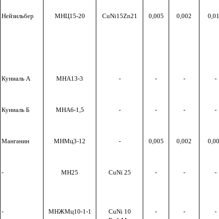
Нейзильбер
МНЦ15-20
CuNi
15
Zn
21
0,005
0,002
0,0
Куниаль А
МНА13-3
-
-
-
-
Куниаль Б
МНА6
-1,5
-
-
-
-
Манганин
МНМц3-12
-
0,005
0,002
0,0
-
МН25
CuNi
25
-
-
-
-
МНЖМц
10-1-1
CuNi 10
-
-
-