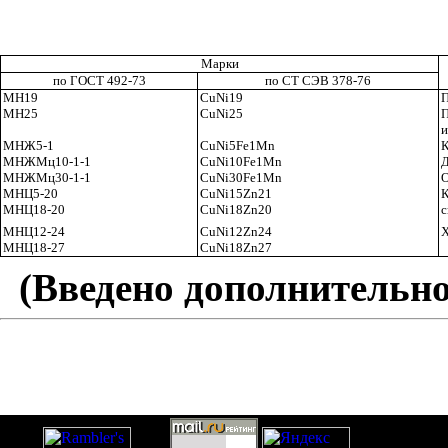
Марки
по ГОСТ 492-73
по СТ СЭВ 378-76
МН19
CuNi
19
П
МН25
CuNi
25
П
и
МНЖ5-1
CuNi
5
F
е1
Mn
К
МНЖМц10-1-1
CuNi
10
Fe
1
Mn
Д
МНЖМц30-1-1
CuNi
30
F
е1
Mn
О
МНЦ5-20
CuNi
15
Zn
21
К
МНЦ18-20
CuNi
18
Zn
20
с
МНЦ12-24
CuNi
12
Zn
24
Х
МНЦ18-27
CuNi
18
Zn
27
(Введено дополнительно