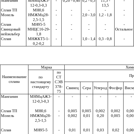
Манганин
МНМцАЖ3-
-
0,20 - 0,40
0,2 - 0,5
11,5 -
-
12-0,3-0,3
13,5
Сплав ТП
МН0,6
-
-
-
-
-
Монель
НМЖМц28-
-
-
2,0 - 3,0
1,2 - 1,8
-
2,5-1,5
Сплав
МН95-5
-
-
-
-
-
Свинцовый
МНЦС16-29-
-
-
-
-
Остальное
нейзильбер
1,8
Сплав
МНЖКТ5-1-
-
-
1,0 - 1,
4
0,3 - 0,8
-
0,2-0,2
Марка
Хими
по
Пр
Наименование
по
СТ
сплава
настоящему
СЭВ
стандарту
378-
Свинец
Сера
Углерод
Фосфор
Висм
75
Манганин
МНМцАЖ3-
-
-
-
-
-
-
12-0,3-0,3
Сплав ТП
МН0
,
6
-
0,005
0,005
0,002
0,002
0,00
Монель
НМЖМц28-
-
0,002
0,01
0,20
0,005
0,00
2,5-1,5
Сплав
МН95-5
-
0,01
0,01
0,03
0,02
0,00