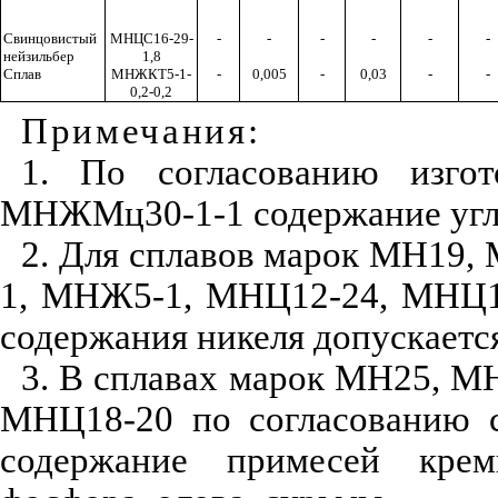
Свинцовистый
МНЦС16-29-
-
-
-
-
-
-
нейзильбер
1,8
Сплав
МНЖКТ5-1-
-
0,005
-
0,03
-
-
0,2-0,2
Примечания:
1. По согласованию изгот
МНЖМц30-1-1 содержание угле
2. Для сплавов марок МН19
1, МНЖ5-1, МНЦ12-24, МНЦ15
содержания никеля допускается
3. В сплавах марок МН25, 
МНЦ18-20 по согласованию с
содержание примесей крем