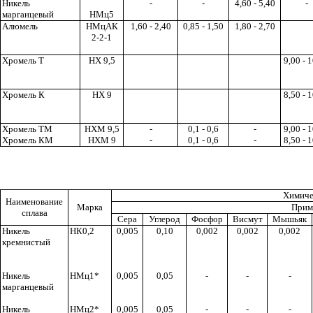
Никель
-
-
4,60 - 5,40
-
марганцевый
НМц5
Алюмель
НМцАК
1,60 - 2,40
0,85 - 1,50
1,80 - 2,70
2-2-1
Хромель Т
НХ 9,5
9,00 - 
Хромель К
НХ 9
8,50 - 
Хромель ТМ
НХМ 9,5
-
0,1 - 0,6
-
9,00 - 
Хромель КМ
НХМ 9
-
0,1 - 0,6
-
8,50 - 
Химиче
Наименование
Марка
Приме
сплава
Сера
Углерод
Фосфор
Висмут
Мышьяк
Никель
НК0,2
0,005
0,10
0,002
0,002
0,002
кремнистый
Никель
НМц1*
0,005
0,05
-
-
-
марганцевый
Никель
НМц2*
0,005
0,05
-
-
-