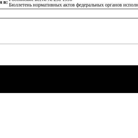
 в:
Бюллетень нормативных актов федеральных органов исполн
авовые
надзоp