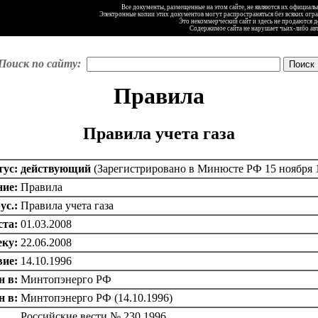
Все документы, размещенные на этом сайте, не являются их официал
Электронные копии этих документов могут распространяться без всяких огр
Это некоммерческий сайт и здесь не продаются 
Содержимое сайта не нарушает чьих-либо ав
Поиск по сайту:
Правила
Правила учета газа
тус:
действующий
(Зарегистрировано в Минюсте РФ 15 ноября 1
ние:
Правила
ус.:
Правила учета газа
ста:
01.03.2008
еку:
22.06.2008
вие:
14.10.1996
н в:
Минтопэнерго РФ
 в:
Минтопэнерго РФ (14.10.1996)
Российские вести № 230 1996