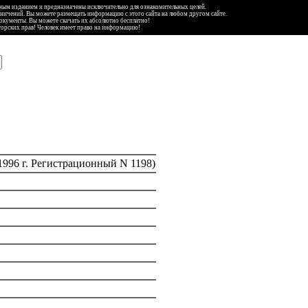
ьным изданием и предназначены исключительно для ознакомительных целей.
аничений. Вы можете размещать информацию с этого сайта на любом другом сайте.
документы. Вы можете скачать их абсолютно бесплатно!
торских прав! Человек имеет право на информацию!
996 г. Регистрационный N 1198)