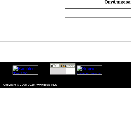
Опубликован
catalog.cgi?c=1&f2=3&f1=II001'> Нормативно-пр
документы
=1&f2=3&f1=II001004'> Экспеpтиза, гос
Copyright © 2008-2026, www.docload.ru