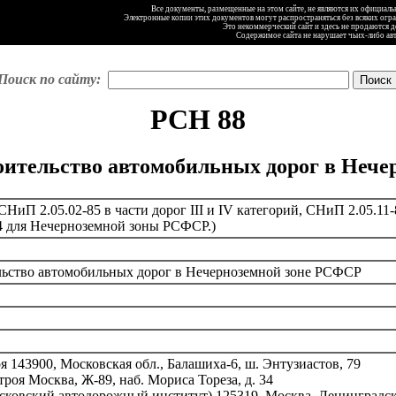
Все документы, размещенные на этом сайте, не являются их официал
Электронные копии этих документов могут распространяться без всяких огр
Это некоммерческий сайт и здесь не продаются 
Содержимое сайта не нарушает чьих-либо ав
Поиск по сайту:
РСН 88
оительство автомобильных дорог в Неч
СНиП 2.05.02-85 в части дорог III и IV категорий, СНиП 2.05.11-
84 для Нечерноземной зоны РСФСР.)
льство автомобильных дорог в Нечерноземной зоне РСФСР
143900, Московская обл., Балашиха-6, ш. Энтузиастов, 79
оя Москва, Ж-89, наб. Мориса Тореза, д. 34
вский автодорожный институт) 125319, Москва, Ленинградски