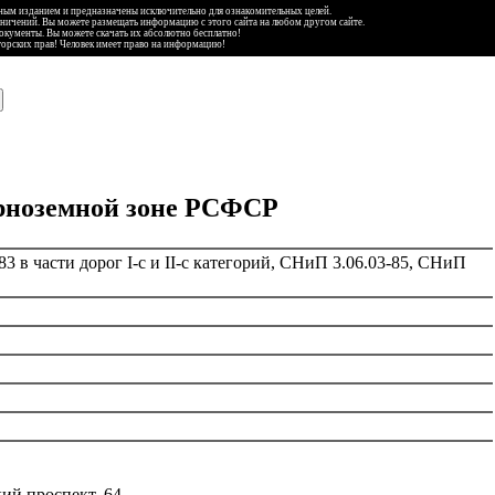
ьным изданием и предназначены исключительно для ознакомительных целей.
аничений. Вы можете размещать информацию с этого сайта на любом другом сайте.
документы. Вы можете скачать их абсолютно бесплатно!
торских прав! Человек имеет право на информацию!
ерноземной зоне РСФСР
83 в части дорог I-с и II-с категорий, СНиП 3.06.03-85, СНиП
й проспект, 64