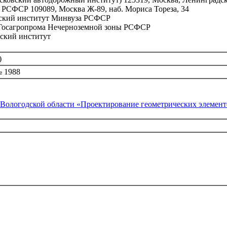
РСФСР 109089, Москва Ж-89, наб. Мориса Тореза, 34
ский институт Минвуза РСФСР
 Госагропрома Нечерноземной зоны РСФСР
ский институт
)
 1988
Вологодской области «Проектирование геометрических элементо