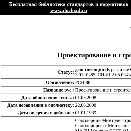
Бесплатная библиотека стандартов и нормативов
www.docload.ru
Проектирование и стр
действующий
(В развитие 
Статус:
3.01.01-85, СНиП 2.05.03-
Обозначение:
РСН 88
Название рус.:
Проектирование и строите
Дата обновления текста:
01.03.2008
Дата добавления в библиотеку:
22.06.2008
Дата введения в действие:
01.01.1989
Союздорнии Минтрансстроя 
Союздорпроект Минтрансстр
МАДИ Минвуза СССР (Моско