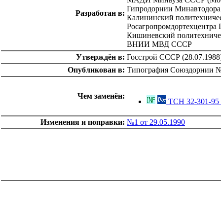
Гипродорнии Минавтодора 
Разработан в:
Калининский политехниче
Росагропромдортехцентра
Кишиневский политехниче
ВНИИ МВД СССР
Утверждён в:
Госстрой СССР (28.07.1988
Опубликован в:
Типография Союздорнии №
Чем заменён:
ТСН 32-301-95 
Изменения и поправки:
№1 от 29.05.1990
catalog.cgi?c=1&f2=3&f1=II002'> Документы Системы
нормативных документов в
строительстве
=1&f2=3&f1=II002003'> 3. Нормативные
документы по градостроительству, зданиям и сооружениям
catalog.cgi?c=1&f2=3&f1=II002003003'> к.32
Сооружения транспорта