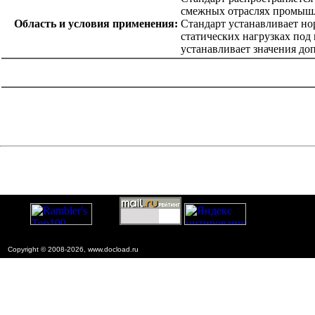
смежных отраслях промыш
Область и условия применения:
Стандарт устанавливает но
статических нагрузках по
устанавливает значения д
catalog.cgi?c=1&f2=3&f1=II007'> Другие национальные
стандарты
=1&f2=3&f1=II007028'> 71 Химическая
промышленность
Copyright © 2008-2026, www.docload.ru