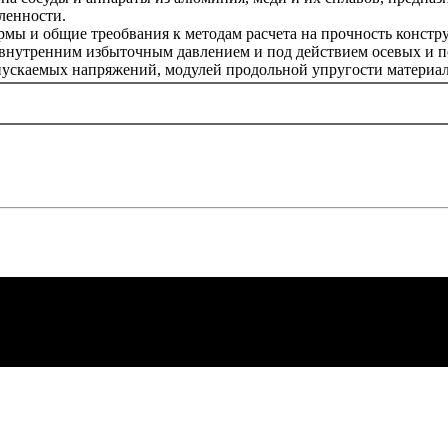
ленности.
рмы и общие треобвания к методам расчета на прочность констр
д внутренним избыточным давлением и под действием осевых и 
опускаемых напряжений, модулей продольной упругости материа