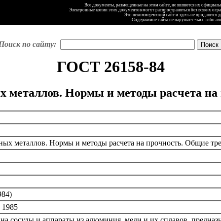
Все документы, размещенные на этом сайте, не являются их официал
Электронные копии этих документов могут распространяться без всяких огр
Это некоммерческий сайт и здесь не продаются 
Содержимое сайта не нарушает чьих-либо ав
Поиск по сайту:
ГОСТ 26158-84
х металлов. Нормы и методы расчета на
ных металлов. Нормы и методы расчета на прочность. Общие тр
984)
 1985
 на сосуды и аппараты из алюминия, меди и их сплавов, предна