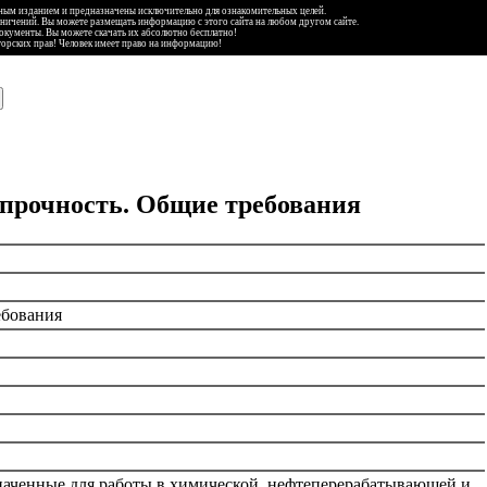
ьным изданием и предназначены исключительно для ознакомительных целей.
аничений. Вы можете размещать информацию с этого сайта на любом другом сайте.
документы. Вы можете скачать их абсолютно бесплатно!
торских прав! Человек имеет право на информацию!
 прочность. Общие требования
ебования
значенные для работы в химической, нефтеперерабатывающей и