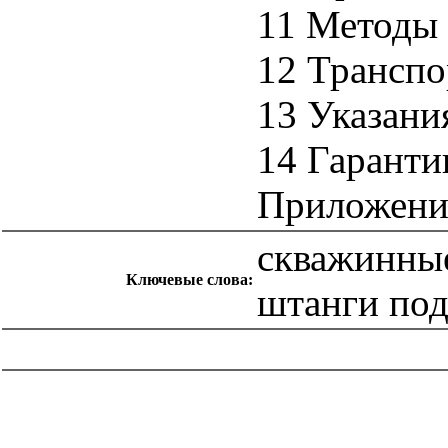
11 Методы 
12 Транспо
13 Указани
14 Гаранти
Приложени
скважинные
Ключевые слова:
штанги под
catalog.cgi?c=1&f2=3&f1=II007'> Другие национальные
стандарты
=1&f2=3&f1=II007030'> 75 Добыча и
переработка нефти, газа и смежные производства