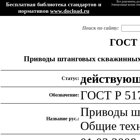
Все документы, ра
Бесплатная библиотека стандартов и
Электронные копии эти
нормативов
www.docload.ru
Поиск по сайту:
ГОСТ 
Приводы штанговых скважинных 
действую
Статус:
ГОСТ Р 51
Обозначение:
Приводы ш
Название рус.:
Общие техн