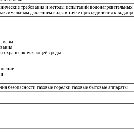
хнические требования и методы испытаний водонагревательных
максимальным давлением воды в точке присоединения к водопро
азмеры
ования
и и охраны окружающей среды
ранение
ии
ия безопасности газовые горелки газовые бытовые аппараты