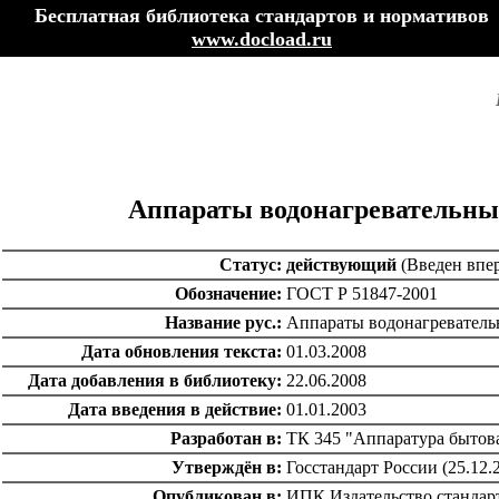
Бесплатная библиотека стандартов и нормативов
www.docload.ru
Аппараты водонагревательные
Статус:
действующий
(Введен впе
Обозначение:
ГОСТ Р 51847-2001
Название рус.:
Аппараты водонагреватель
Дата обновления текста:
01.03.2008
Дата добавления в библиотеку:
22.06.2008
Дата введения в действие:
01.01.2003
Разработан в:
ТК 345 "Аппаратура бытова
Утверждён в:
Госстандарт России (25.12.
Опубликован в:
ИПК Издательство стандар