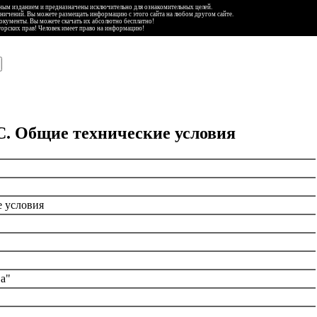
ьным изданием и предназначены исключительно для ознакомительных целей.
аничений. Вы можете размещать информацию с этого сайта на любом другом сайте.
документы. Вы можете скачать их абсолютно бесплатно!
торских прав! Человек имеет право на информацию!
С. Общие технические условия
е условия
а"