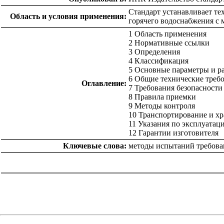
Стандарт устанавливает те
Область и условия применения:
горячего водоснабжения с 
1 Область применения
2 Нормативные ссылки
3 Определения
4 Классификация
5 Основные параметры и р
6 Общие технические треб
Оглавление:
7 Требования безопасност
8 Правила приемки
9 Методы контроля
10 Транспортирование и х
11 Указания по эксплуатац
12 Гарантии изготовителя
Ключевые слова:
методы испытаний требован
catalog.cgi?c=1&f2=3&f1=II007'> Другие национальные
стандарты
=1&f2=3&f1=II007039'> 97 Бытовая техника и
торговое оборудование. Отдых. Спорт