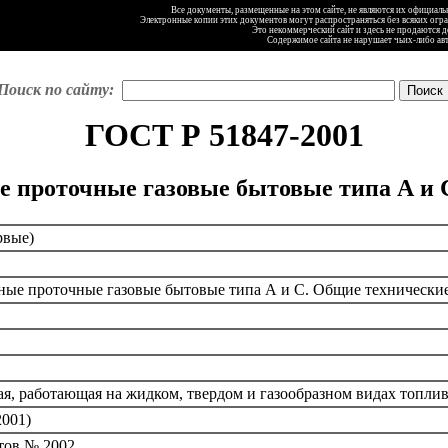
Все документы, размещенные на этом сайте, не являются их официал
Электронные копии этих документов могут распространяться без всяких огр
Это некоммерческий сайт и здесь не продаются 
Содержимое сайта не нарушает чьих-либо ав
Поиск по сайту:
ГОСТ Р 51847-2001
 проточные газовые бытовые типа А и 
рвые)
ные проточные газовые бытовые типа А и С. Общие технически
я, работающая на жидком, твердом и газообразном видах топлив
2001)
тов № 2002