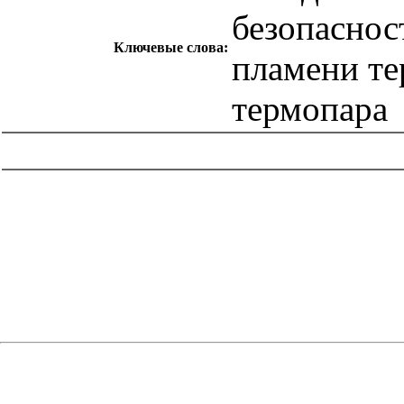
безопаснос
Ключевые слова:
пламени те
термопара
catalog.cgi?c=1&f2=3&f1=II007'> Другие национальные
стандарты
=1&f2=3&f1=II007039'> 97 Бытовая техника и
торговое оборудование. Отдых. Спорт