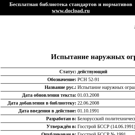
Бесплатная библиотека стандартов и нормативов
www.docload.ru
Испытание наружных огр
Статус:
действующий
Обозначение:
РСН 52-91
Название рус.:
Испытание наружных ограж
Дата обновления текста:
01.03.2008
Дата добавления в библиотеку:
22.06.2008
Дата введения в действие:
01.10.1991
Разработан в:
Белорусский политехничес
Утверждён в:
Госстрой БССР (14.06.1991
Опубликован в:
Госстрой БССР № 1991