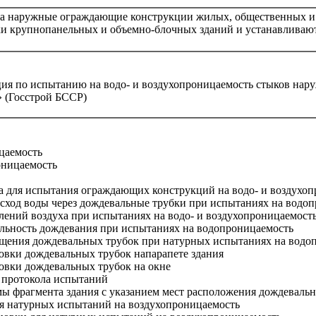
а наружные ограждающие конструкции жилых, общественных и 
ки крупнопанельных и объемно-блочных зданий и устанавливают
ия по испытанию на водо- и воздухопроницаемость стыков на
» (Госстрой БССР)
цаемость
оницаемость
а для испытания ограждающих конструкций на водо- и воздухо
сход воды через дождевальные трубки при испытаниях на водо
ений воздуха при испытаниях на водо- и воздухопроницаемост
ьность дождевания при испытаниях на водопроницаемость
щения дождевальных трубок при натурных испытаниях на водо
овки дождевальных трубок напарапете здания
овки дождевальных трубок на окне
 протокола испытаний
ы фрагмента здания с указанием мест расположения дождевальн
 натурных испытаний на воздухопроницаемость