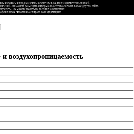
ьным изданием и предназначены исключительно для ознакомительных целей.
аничений. Вы можете размещать информацию с этого сайта на любом другом сайте.
документы. Вы можете скачать их абсолютно бесплатно!
торских прав! Человек имеет право на информацию!
 и воздухопроницаемость