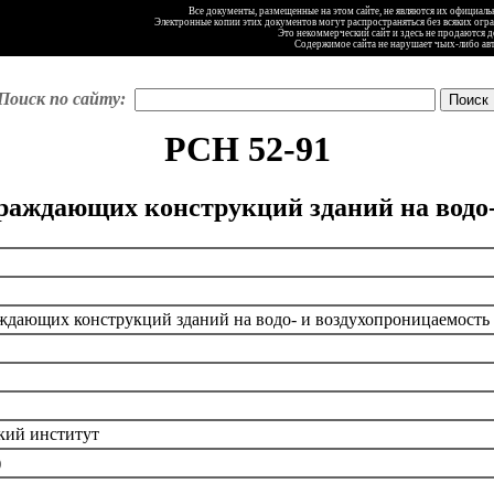
Все документы, размещенные на этом сайте, не являются их официал
Электронные копии этих документов могут распространяться без всяких огр
Это некоммерческий сайт и здесь не продаются 
Содержимое сайта не нарушает чьих-либо ав
Поиск по сайту:
РСН 52-91
аждающих конструкций зданий на водо-
дающих конструкций зданий на водо- и воздухопроницаемость
кий институт
)