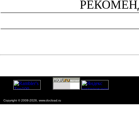
РЕКОМЕН
catalog.cgi?c=1&f2=3&f1=II005'> Отраслевые и
ведомственные нормативно-методические
документы
=1&f2=3&f1=II005001'> Проектирование и
строительство автомобильных дорог
Copyright © 2008-2026, www.docload.ru