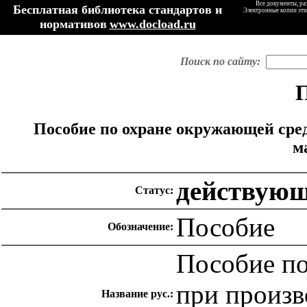
Все документы, ра
Бесплатная библиотека стандартов и
Электронные копии эти
нормативов
www.docload.ru
Поиск по сайту:
П
Пособие по охране окружающей сре
м
действую
Статус:
Пособие
Обозначение:
Пособие п
при произв
Название рус.: