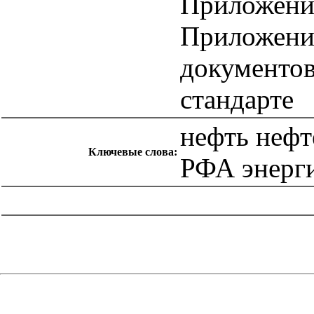
Приложение
Приложени
документов
стандарте
нефть нефт
Ключевые слова:
РФА энерги
catalog.cgi?c=1&f2=3&f1=II007'> Другие национальные
стандарты
=1&f2=3&f1=II007030'> 75 Добыча и
переработка нефти, газа и смежные производства