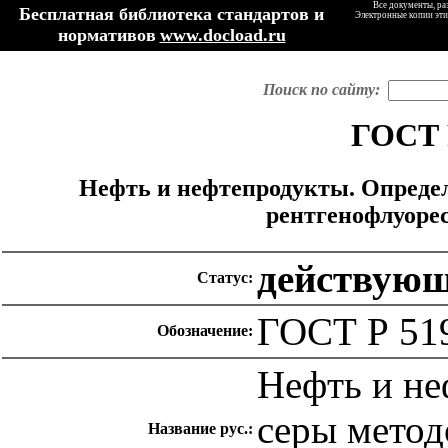
Все документы, ра
Бесплатная библиотека стандартов и
Электронные копии эти
нормативов
www.docload.ru
Поиск по сайту:
ГОСТ 
Нефть и нефтепродукты. Определ
рентгенофлуоре
действую
Статус:
ГОСТ Р 51
Обозначение:
Нефть и не
серы метод
Название рус.: