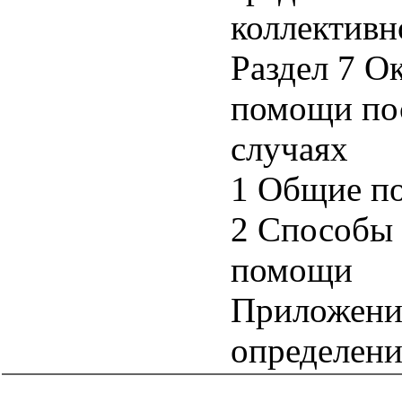
коллектив
Раздел 7 О
помощи по
случаях
1 Общие п
2 Способы 
помощи
Приложени
определени
catalog.cgi?c=1&f2=3&f1=II004'> Нормативные документы
по надзору в области