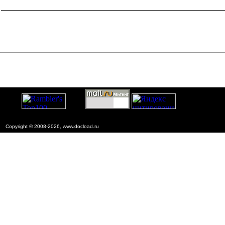
строительства
=1&f2=3&f1=II004009'> Нормативные
документы по охране труда
Copyright © 2008-2026, www.docload.ru