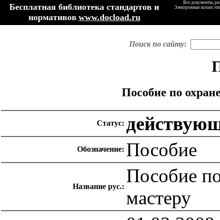
Все документы, ра
Бесплатная библиотека стандартов и
Электронные копии эти
нормативов
www.docload.ru
Поиск по сайту:
П
Пособие по охран
действую
Статус:
Пособие
Обозначение:
Пособие по
Название рус.:
мастеру