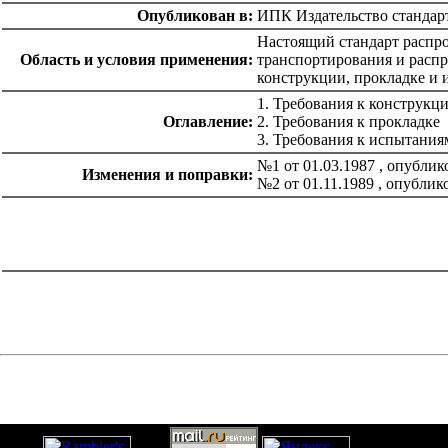
Опубликован в:
ИПК Издательство стандар
Настоящий стандарт распро
Область и условия применения:
транспортирования и распр
конструкции, прокладке и 
1. Требования к конструкц
Оглавление:
2. Требования к прокладке
3. Требования к испытания
№1 от 01.03.1987 , опубли
Изменения и поправки:
№2 от 01.11.1989 , опубли
catalog.cgi?c=1&f2=3&f1=II007'> Другие национальные
стандарты
=1&f2=3&f1=II007005'> 13 Охрана окружающей
среды, защита человека от воздействия окружающей
среды. Безопасность
catalog.cgi?c=1&f2=3&f1=II007010'> 25
Машиностроение