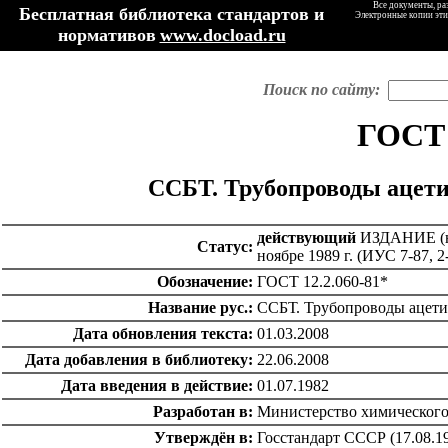
Все документы, ра
Бесплатная библиотека стандартов и
Электронные копии эти
нормативов
www.docload.ru
Поиск по сайту:
ГОСТ 
ССБТ. Трубопроводы ацети
действующий
ИЗДАНИЕ (ноя
Статус:
ноябре 1989 г. (ИУС 7-87, 2
Обозначение:
ГОСТ 12.2.060-81*
Название рус.:
ССБТ. Трубопроводы ацети
Дата обновления текста:
01.03.2008
Дата добавления в библиотеку:
22.06.2008
Дата введения в действие:
01.07.1982
Разработан в:
Министерство химического
Утверждён в:
Госстандарт СССР (17.08.1