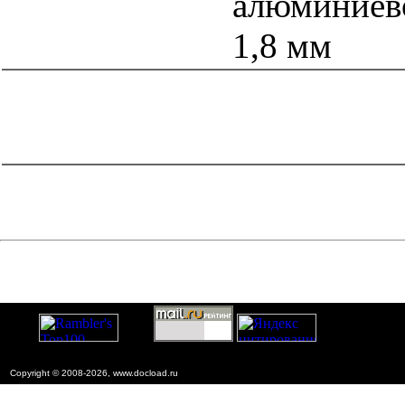
алюминиев
1,8 мм
catalog.cgi?c=1&f2=3&f1=II002'> Документы Системы
нормативных документов в
строительстве
=1&f2=3&f1=II002008'> 8. Нормативные
документы по экономике
catalog.cgi?c=1&f2=3&f1=II002008002'> к.81
Ценообразование и сметы
Copyright © 2008-2026, www.docload.ru