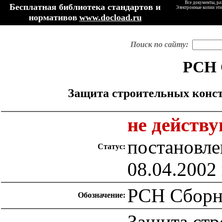
Все документы, ра
Бесплатная библиотека стандартов и
Электронные копии эти
нормативов
www.docload.ru
Поиск по сайту:
РСН 
Защита строительных конст
не действ
постановле
Статус:
08.04.2002 
РСН Сборн
Обозначение:
Защита стр