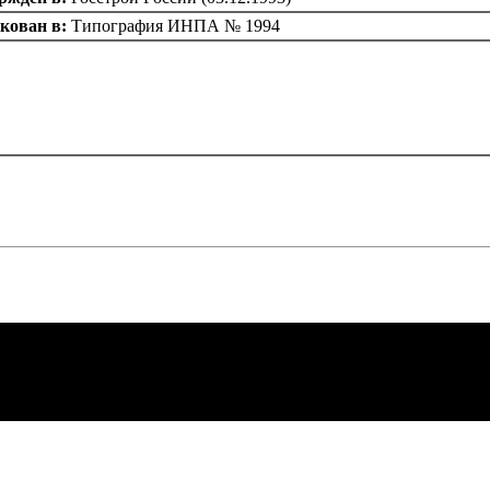
кован в:
Типография ИНПА № 1994
менты Системы
 документов в
. Нормативные
 по экономике
2008002'> к.81
вание и сметы