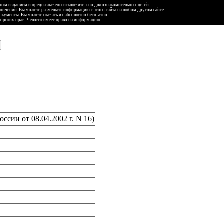
ьным изданием и предназначены исключительно для ознакомительных целей.
аничений. Вы можете размещать информацию с этого сайта на любом другом сайте.
документы. Вы можете скачать их абсолютно бесплатно!
торских прав! Человек имеет право на информацию!
сии от 08.04.2002 г. N 16)