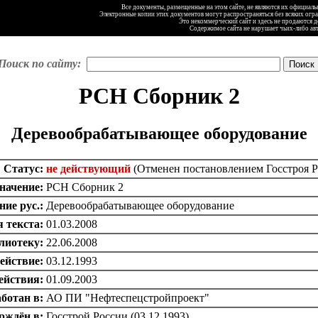
Все документы, размещенные на этом сайте, не являются их официал
Электронные копии этих документов могут распространяться без всяких огр
Это некоммерческий сайт и здесь не продаются 
Содержимое сайта не нарушает чьих-либо ав
Поиск по сайту:
РСН Сборник 2
Деревообрабатывающее оборудование
Статус:
не действующий
(Отменен постановлением Госстроя Рос
начение:
РСН Сборник 2
ние рус.:
Деревообрабатывающее оборудование
 текста:
01.03.2008
лиотеку:
22.06.2008
ействие:
03.12.1993
ействия:
01.09.2003
ботан в:
АО ПИ "Нефтеспецстройпроект"
рждён в:
Госстрой России (03.12.1993)