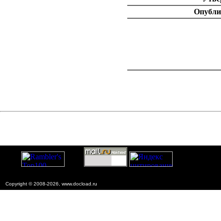
Опубли
catalog.cgi?c=1&f2=3&f1=II002'> Доку
нормативных
строительстве
=1&f2=3&f1=II002008'> 8
документы
catalog.cgi?c=1&f2=3&f1=II00
Ценообразо
Copyright © 2008-2026, www.docload.ru