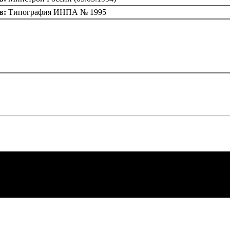
в:
Типография ИНПА № 1995
емы
в в
ные
ике
.81
еты