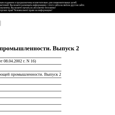
ьным изданием и предназначены исключительно для ознакомительных целей.
аничений. Вы можете размещать информацию с этого сайта на любом другом сайте.
документы. Вы можете скачать их абсолютно бесплатно!
торских прав! Человек имеет право на информацию!
 промышленности. Выпуск 2
 08.04.2002 г. N 16)
ающей промышленности. Выпуск 2