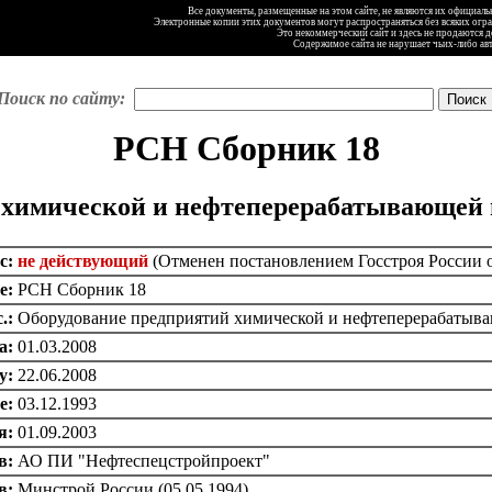
Все документы, размещенные на этом сайте, не являются их официал
Электронные копии этих документов могут распространяться без всяких огр
Это некоммерческий сайт и здесь не продаются 
Содержимое сайта не нарушает чьих-либо ав
Поиск по сайту:
РСН Сборник 18
 химической и нефтеперерабатывающей
с:
не действующий
(Отменен постановлением Госстроя России от
е:
РСН Сборник 18
.:
Оборудование предприятий химической и нефтеперерабатыв
а:
01.03.2008
у:
22.06.2008
е:
03.12.1993
я:
01.09.2003
в:
АО ПИ "Нефтеспецстройпроект"
в:
Минстрой России (05.05.1994)