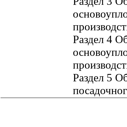
Раздел 3 О
основоупло
производст
Раздел 4 О
основоупл
производст
Раздел 5 О
посадочног
catalog.cgi?c=1&f2=3&f1=II002'> Документы Системы
нормативных документов в
строительстве
=1&f2=3&f1=II002008'> 8. Нормативные
документы по экономике
catalog.cgi?c=1&f2=3&f1=II002008002'> к.81
Ценообразование и сметы