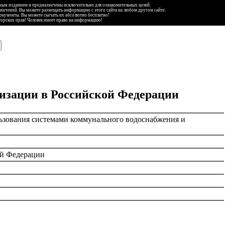
ьным изданием и предназначены исключительно для ознакомительных целей.
аничений. Вы можете размещать информацию с этого сайта на любом другом сайте.
документы. Вы можете скачать их абсолютно бесплатно!
торских прав! Человек имеет право на информацию!
изации в Российской Федерации
льзования системами коммунального водоснабжения и
ой Федерации