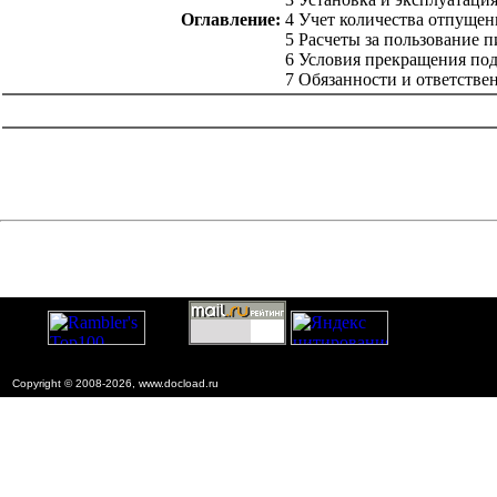
Оглавление:
4 Учет количества отпуще
5 Расчеты за пользование 
6 Условия прекращения под
7 Обязанности и ответств
catalog.cgi?c=1&f2=3&f1=II006'> Директивные письма,
положения, рекомендации и др.
Copyright © 2008-2026, www.docload.ru