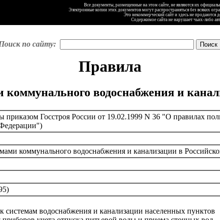
Все документы, размещенные на этом сайте, не являются их официал
Электронные копии этих документов могут распространяться без всяких огр
Это некоммерческий сайт и здесь не продаются 
Содержимое сайта не нарушает чьих-либо ав
Поиск по сайту:
Правила
и коммунального водоснабжения и канал
 приказом Госстроя России от 19.02.1999 N 36 "О правилах по
 Федерации")
емами коммунального водоснабжения и канализации в Российск
95)
 к системам водоснабжения и канализации населенных пунктов
я приборов учета отпуска питьевой воды и приема сточных вод