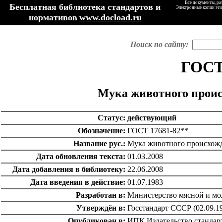
Все документы, ра
Бесплатная библиотека стандартов и
Электронные копии эти
нормативов
www.docload.ru
Поиск по сайту:
ГОСТ
Мука животного прои
Статус:
действующий
Обозначение:
ГОСТ 17681-82**
Название рус.:
Мука животного происхож
Дата обновления текста:
01.03.2008
Дата добавления в библиотеку:
22.06.2008
Дата введения в действие:
01.07.1983
Разработан в:
Министерство мясной и м
Утверждён в:
Госстандарт СССР (02.09.1
Опубликован в:
ИПК Издательство стандар