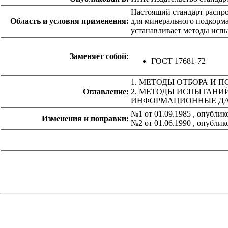
Настоящий стандарт распр
Область и условия применения:
для минерального подкорма
устанавливает методы исп
Заменяет собой:
ГОСТ 17681-72
1. МЕТОДЫ ОТБОРА И 
Оглавление:
2. МЕТОДЫ ИСПЫТАНИ
ИНФОРМАЦИОННЫЕ Д
№1 от 01.09.1985 , опубли
Изменения и поправки:
№2 от 01.06.1990 , опубли
catalog.cgi?c=1&f2=3&f1=II007'> Другие национальные
стандарты
=1&f2=3&f1=II007027'> 67 Производство
пищевых продуктов