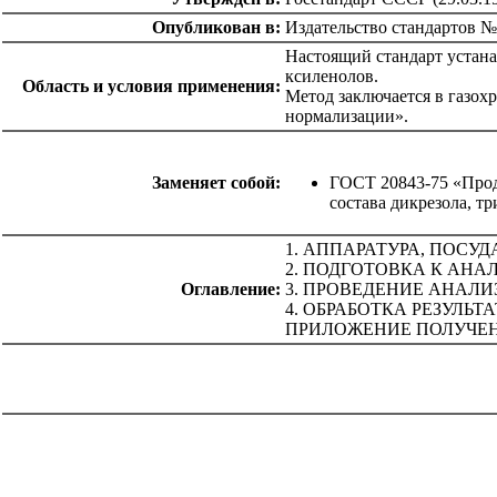
Опубликован в:
Издательство стандартов №
Настоящий стандарт устана
ксиленолов.
Область и условия применения:
Метод заключается в газох
нормализации».
Заменяет собой:
ГОСТ 20843-75 «Прод
состава дикрезола, т
1. АППАРАТУРА, ПОСУ
2. ПОДГОТОВКА К АНА
Оглавление:
3. ПРОВЕДЕНИЕ АНАЛИ
4. ОБРАБОТКА РЕЗУЛЬТ
ПРИЛОЖЕНИЕ ПОЛУЧЕ
catalog.cgi?c=1&f2=3&f1=II007'> Другие национальные
стандарты
=1&f2=3&f1=II007028'> 71 Химическая
промышленность
catalog.cgi?c=1&f2=3&f1=II007030'> 75 Добыча и
переработка нефти, газа и смежные производства