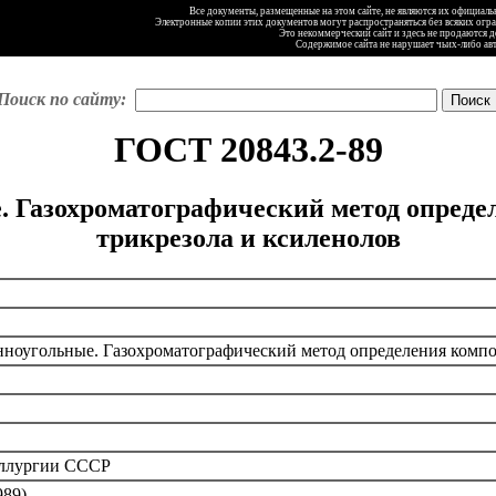
Все документы, размещенные на этом сайте, не являются их официал
Электронные копии этих документов могут распространяться без всяких огр
Это некоммерческий сайт и здесь не продаются 
Содержимое сайта не нарушает чьих-либо ав
Поиск по сайту:
ГОСТ 20843.2-89
Газохроматографический метод определ
трикрезола и ксиленолов
оугольные. Газохроматографический метод определения компон
аллургии СССР
989)