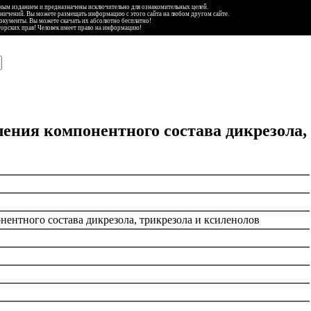
ьным изданием и предназначены исключительно для ознакомительных целей.
аничений. Вы можете размещать информацию с этого сайта на любом другом сайте.
документы. Вы можете скачать их абсолютно бесплатно!
торских прав! Человек имеет право на информацию!
ения компонентного состава дикрезола,
ентного состава дикрезола, трикрезола и ксиленолов