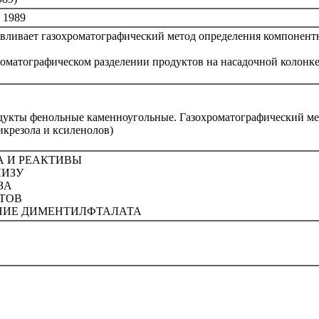
 1989
вливает газохроматографический метод определения компонентн
роматографическом разделении продуктов на насадочной колонк
укты фенольные каменноугольные. Газохроматографический мето
рикрезола и ксиленолов)
ДА И РЕАКТИВЫ
ЛИЗУ
ЗА
АТОВ
НИЕ ДИМЕНТИЛФТАЛАТА