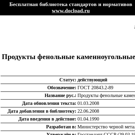
Бесплатная библиотека стандартов и нормативов
www.docload.ru
Продукты фенольные каменноугольные. 
Статус:
действующий
Обозначение:
ГОСТ 20843.2-89
Название рус.:
Продукты фенольные каменн
Дата обновления текста:
01.03.2008
Дата добавления в библиотеку:
22.06.2008
Дата введения в действие:
01.04.1990
Разработан в:
Министерство черной мет
Утверждён в:
Госстандарт СССР (29.03.1