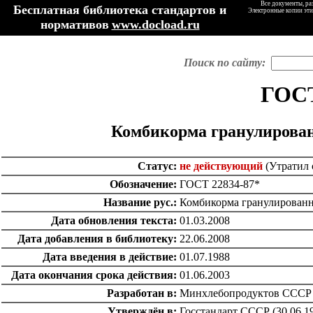
Все документы, ра
Бесплатная библиотека стандартов и
Электронные копии эти
нормативов
www.docload.ru
Поиск по сайту:
ГОСТ
Комбикорма гранулирован
Статус:
не действующий
(Утратил 
Обозначение:
ГОСТ 22834-87*
Название рус.:
Комбикорма гранулированн
Дата обновления текста:
01.03.2008
Дата добавления в библиотеку:
22.06.2008
Дата введения в действие:
01.07.1988
Дата окончания срока действия:
01.06.2003
Разработан в:
Минхлебопродуктов СССР
Утверждён в:
Госстандарт СССР (30.06.1