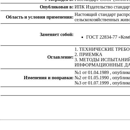
Опубликован в:
ИПК Издательство стандар
Настоящий стандарт распро
Область и условия применения:
сельскохозяйственных живо
Заменяет собой:
ГОСТ 22834-77 «Комб
1. ТЕХНИЧЕСКИЕ ТРЕБ
2. ПРИЕМКА
Оглавление:
3. МЕТОДЫ ИСПЫТАНИ
ИНФОРМАЦИОННЫЕ Д
№1 от 01.04.1989 , опубли
Изменения и поправки:
№2 от 01.05.1990 , опубли
№3 от 01.07.1999 , опубли
catalog.cgi?c=1&f2=3&f1=II007'> Другие национальные
стандарты
=1&f2=3&f1=II007026'> 65 Сельское хозяйство