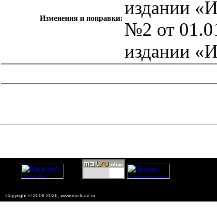
издании «
Изменения и поправки:
№2 от 01.0
издании «
catalog.cgi?c=1&f2=3&f1=II007'> Другие национальные
стандарты
=1&f2=3&f1=II007030'> 75 Добыча и
переработка нефти, газа и смежные производства
Copyright © 2008-2026, www.docload.ru