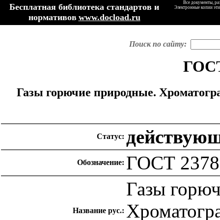
Все документы, ра
Бесплатная библиотека стандартов и
Электронные копии эти
нормативов
www.docload.ru
Поиск по сайту:
ГОСТ
Газы горючие природные. Хроматогр
действую
Статус:
ГОСТ 2378
Обозначение:
Газы горюч
Хроматогра
Название рус.: