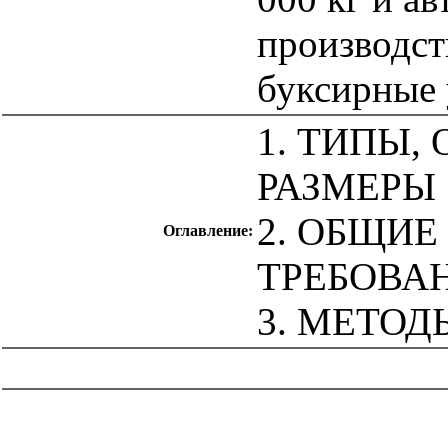
производств
буксирные 
1. ТИПЫ,
РАЗМЕРЫ
2. ОБЩИЕ
Оглавление:
ТРЕБОВА
3. МЕТО
catalog.cgi?c=1&f2=3&f1=II007'> Другие национальные
стандарты
=1&f2=3&f1=II007018'> 43 Дорожно-
транспортная техника