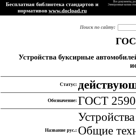
Все документы, ра
Бесплатная библиотека стандартов и
Электронные копии эти
нормативов
www.docload.ru
Поиск по сайту:
ГОСТ
Устройства буксирные автомобиле
и
действую
Статус:
ГОСТ 2590
Обозначение:
Устройства
Общие техн
Название рус.: