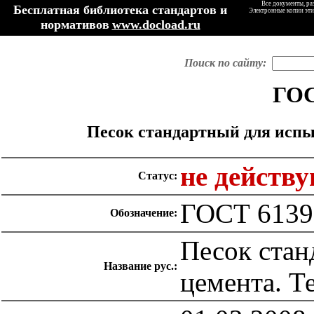
Все документы, ра
Бесплатная библиотека стандартов и
Электронные копии эти
нормативов
www.docload.ru
Поиск по сайту:
ГОС
Песок стандартный для испы
не действ
Статус:
ГОСТ 6139
Обозначение:
Песок стан
Название рус.:
цемента. Т