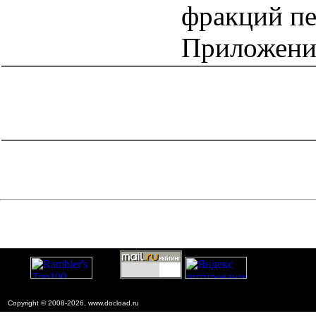
фракций пе
Приложени
catalog.cgi?c=1&f2=3&f1=II002'> Документы Системы
нормативных документов в
строительстве
=1&f2=3&f1=II002006'> 6. Нормативные
документы на строительные материалы и изделия
catalog.cgi?c=1&f2=3&f1=II002006002'> к.61
Минеральные вяжущие вещества
Copyright © 2008-2026, www.docload.ru