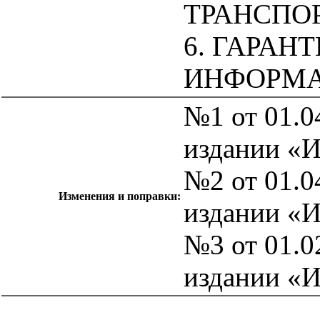
ТРАНСПО
6. ГАРАН
ИНФОРМ
№1 от 01.0
издании «
№2 от 01.0
Изменения и поправки:
издании «
№3 от 01.0
издании «
catalog.cgi?c=1&f2=3&f1=II007'> Другие национальные
стандарты
=1&f2=3&f1=II007030'> 75 Добыча и
переработка нефти, газа и смежные производства