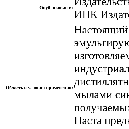
Издательст
Опубликован в:
ИПК Издате
Настоящий 
эмульгиру
изготовля
индустриал
дистиллятн
Область и условия применения:
мылами син
получаемых
Паста пред