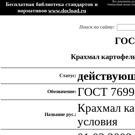
Все документы, ра
Бесплатная библиотека стандартов и
Электронные копии эти
нормативов
www.docload.ru
Поиск по сайту:
ГОСТ
Крахмал картофель
действую
Статус:
ГОСТ 7699
Обозначение:
Крахмал ка
Название рус.:
условия