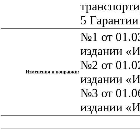
транспорти
5 Гарантии
№1 от 01.0
издании «
№2 от 01.0
Изменения и поправки:
издании «
№3 от 01.0
издании «
catalog.cgi?c=1&f2=3&f1=II007'> Другие национальные
стандарты
=1&f2=3&f1=II007027'> 67 Производство
пищевых продуктов