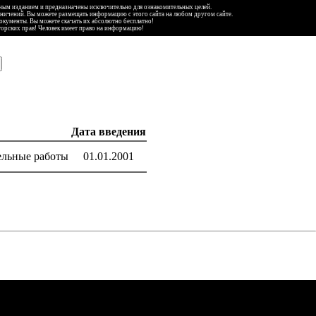
ьным изданием и предназначены исключительно для ознакомительных целей.
аничений. Вы можете размещать информацию с этого сайта на любом другом сайте.
документы. Вы можете скачать их абсолютно бесплатно!
торских прав! Человек имеет право на информацию!
Дата введения
ельные работы
01.01.2001