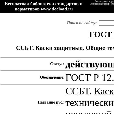
Все документы, ра
Бесплатная библиотека стандартов и
Электронные копии эти
нормативов
www.docload.ru
Поиск по сайту:
ГОСТ Р
ССБТ. Каски защитные. Общие те
действую
Статус:
ГОСТ Р 12.
Обозначение:
ССБТ. Кас
технически
Название рус.:
испытаний