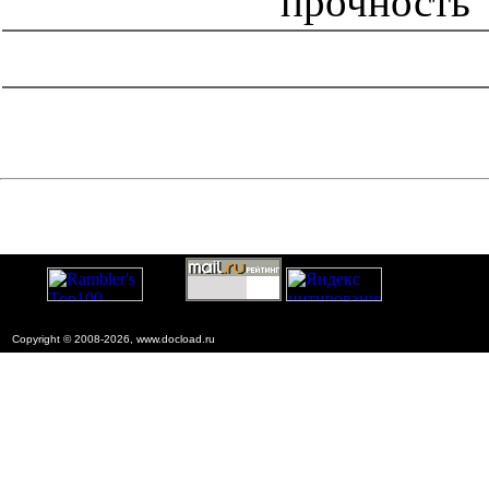
прочность
catalog.cgi?c=1&f2=3&f1=II007'> Другие национальные
стандарты
=1&f2=3&f1=II007005'> 13 Охрана окружающей
среды, защита человека от воздействия окружающей
среды. Безопасность
Copyright © 2008-2026, www.docload.ru