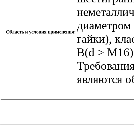
неметаллич
диаметром 
Область и условия применения:
гайки), кла
B(d > М16)
Требования
являются о
catalog.cgi?c=1&f2=3&f1=II007'> Другие национальные
стандарты
=1&f2=3&f1=II007008'> 21 Механические
системы и устройства общего назначения