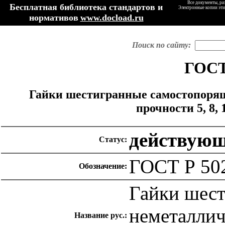
Все документы, ра
Бесплатная библиотека стандартов и
Электронные копии эти
нормативов
www.docload.ru
Поиск по сайту:
ГОСТ
Гайки шестигранные самостопорящ
прочности 5, 8,
действую
Статус:
ГОСТ Р 50
Обозначение:
Гайки шест
неметаллич
Название рус.: