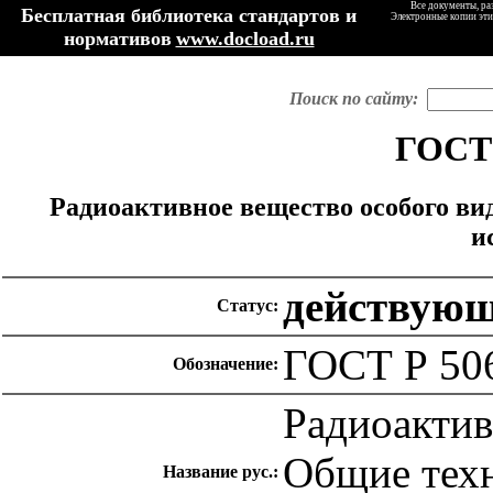
Все документы, ра
Бесплатная библиотека стандартов и
Электронные копии эти
нормативов
www.docload.ru
Поиск по сайту:
ГОСТ 
Радиоактивное вещество особого ви
и
действую
Статус:
ГОСТ Р 50
Обозначение:
Радиоактив
Общие техн
Название рус.: