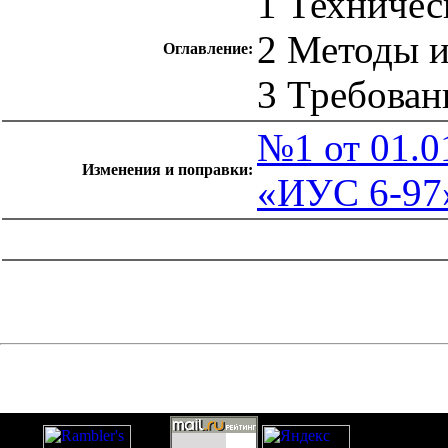
1 Техничес
2 Методы 
Оглавление:
3 Требован
№1 от 01.0
Изменения и поправки:
«ИУС 6-97
catalog.cgi?c=1&f2=3&f1=II007'> Другие национальные
стандарты
=1&f2=3&f1=II007011'> 27 Энергетика и
теплотехника