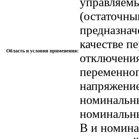
управляем
(остаточны
предназнач
качестве п
Область и условия применения:
отключения
переменног
напряжение
номинальны
номинальны
В и номина