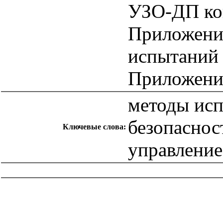
УЗО-ДП ко
Приложение
испытаний
Приложени
методы исп
безопаснос
Ключевые слова:
управлени
catalog.cgi?c=1&f2=3&f1=II007'> Другие национальные
стандарты
=1&f2=3&f1=II007012'> 29 Электротехника