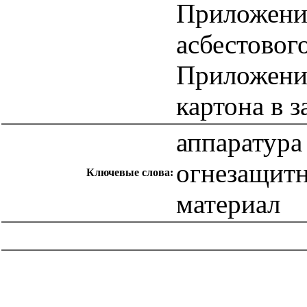
Приложени
асбестовог
Приложение
картона в 
аппаратура
огнезащит
Ключевые слова:
материал
catalog.cgi?c=1&f2=3&f1=II007'> Другие национальные
стандарты
=1&f2=3&f1=II007035'> 85 Целлюлозно-
бумажная промышленность