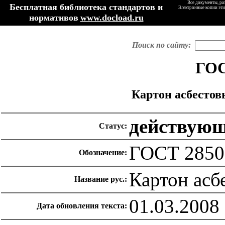
Все документы, ра
Бесплатная библиотека стандартов и
Электронные копии эти
нормативов
www.docload.ru
Поиск по сайту:
ГОС
Картон асбестов
действую
Статус:
ГОСТ 2850
Обозначение:
Картон асб
Название рус.:
01.03.2008
Дата обновления текста: